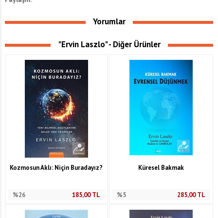
Yorumlar
"Ervin Laszlo" - Diğer Ürünler
Kozmosun Aklı: Niçin Buradayız?
Küresel Bakmak
%26
185,00
TL
%5
285,00
TL