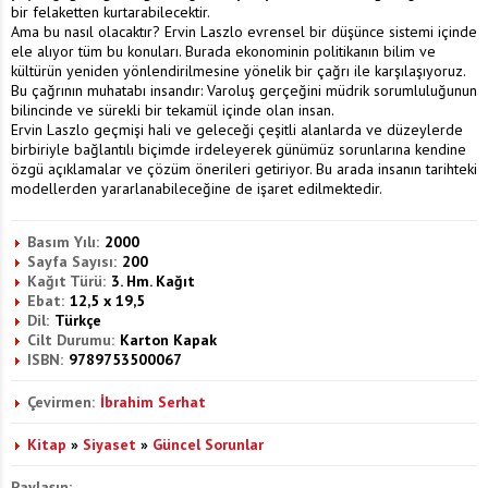
bir felaketten kurtarabilecektir.
Ama bu nasıl olacaktır? Ervin Laszlo evrensel bir düşünce sistemi içinde
ele alıyor tüm bu konuları. Burada ekonominin politikanın bilim ve
kültürün yeniden yönlendirilmesine yönelik bir çağrı ile karşılaşıyoruz.
Bu çağrının muhatabı insandır: Varoluş gerçeğini müdrik sorumluluğunun
bilincinde ve sürekli bir tekamül içinde olan insan.
Ervin Laszlo geçmişi hali ve geleceği çeşitli alanlarda ve düzeylerde
birbiriyle bağlantılı biçimde irdeleyerek günümüz sorunlarına kendine
özgü açıklamalar ve çözüm önerileri getiriyor. Bu arada insanın tarihteki
modellerden yararlanabileceğine de işaret edilmektedir.
Basım Yılı:
2000
Sayfa Sayısı:
200
Kağıt Türü:
3. Hm. Kağıt
Ebat:
12,5 x 19,5
Dil:
Türkçe
Cilt Durumu:
Karton Kapak
ISBN:
9789753500067
Çevirmen:
İbrahim Serhat
Kitap
»
Siyaset
»
Güncel Sorunlar
Paylaşın: