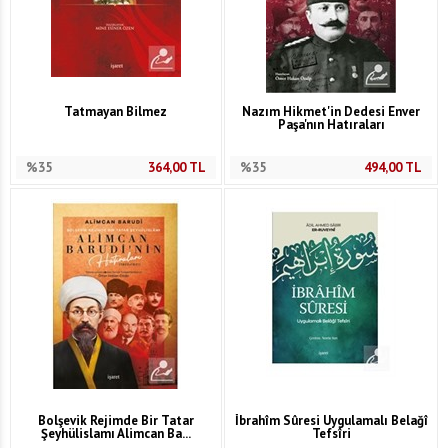
Tatmayan Bilmez
Nazım Hikmet'in Dedesi Enver
Paşa'nın Hatıraları
%35
364,00
TL
%35
494,00
TL
Bolşevik Rejimde Bir Tatar
İbrahîm Sûresi Uygulamalı Belağî
Şeyhülislamı Alimcan Ba...
Tefsîri