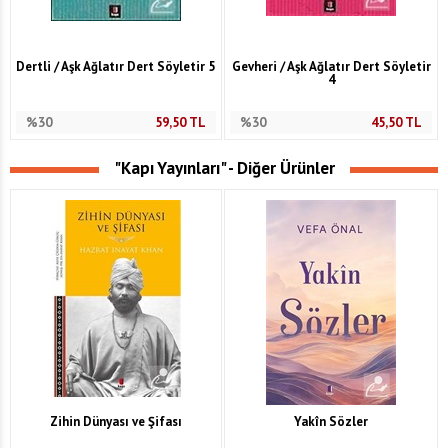
Dertli / Aşk Ağlatır Dert Söyletir 5
Gevheri / Aşk Ağlatır Dert Söyletir
4
%30
59,50
TL
%30
45,50
TL
"Kapı Yayınları" - Diğer Ürünler
Zihin Dünyası ve Şifası
Yakîn Sözler