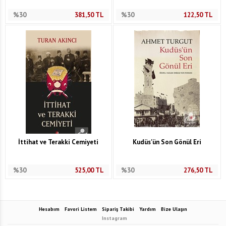
%30
381,50
TL
%30
122,50
TL
İttihat ve Terakki Cemiyeti
Kudüs'ün Son Gönül Eri
%30
525,00
TL
%30
276,50
TL
Hesabım
Favori Listem
Sipariş Takibi
Yardım
Bize Ulaşın
Instagram