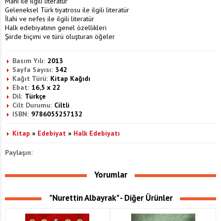
Mani ile ilgili literatür
Geleneksel Türk tiyatrosu ile ilgili literatür
İlahi ve nefes ile ilgili literatür
Halk edebiyatının genel özellikleri
Şiirde biçimi ve türü oluşturan öğeler
Basım Yılı:
2013
Sayfa Sayısı:
342
Kağıt Türü:
Kitap Kağıdı
Ebat:
16,5 x 22
Dil:
Türkçe
Cilt Durumu:
Ciltli
ISBN:
9786055257132
Kitap
»
Edebiyat
»
Halk Edebiyatı
Paylaşın:
Yorumlar
"Nurettin Albayrak" - Diğer Ürünler