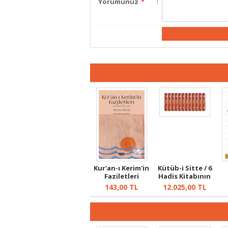
Yorumunuz
*
:
Kur'an-ı Kerim'in
Kütüb-i Sitte / 6
Faziletleri
Hadis Kitabının
Tercüm...
143,00
TL
12.025,00
TL