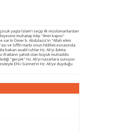
 çocuk yaşta İslam'ı seçip ilk müslümanlardan
erbiyesine muhatap kılıp "ilmin kapısı"
Ne var ki Ömer b. Abdülaziz'in "Allah elimi
ası ve Sıffîn Harbi onun hilâfeti esnasında
la bakan asabî ruhlar Hz. Ali'yi âdeta
si ifratların şahidi olan büyük muhaddis
iği "gerçek" Hz. Ali'yi nazarlara sunuyor.
sileyle Ehl-i Sünnet'in Hz. Ali'ye duyduğu