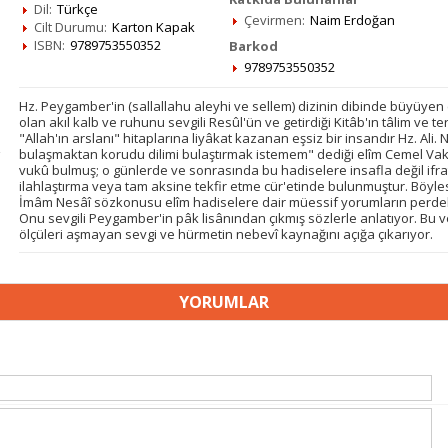
Dil:
Türkçe
Çevirmen:
Naim Erdoğan
Cilt Durumu:
Karton Kapak
ISBN:
9789753550352
Barkod
9789753550352
Hz. Peygamber'in (sallallahu aleyhi ve sellem) dizinin dibinde büyüyen
olan akıl kalb ve ruhunu sevgili Resûl'ün ve getirdiği Kitâb'ın tâlim ve t
"Allah'ın arslanı" hitaplarına liyâkat kazanan eşsiz bir insandır Hz. Ali. 
bulaşmaktan korudu dilimi bulaştırmak istemem" dediği elîm Cemel Vak'
vukû bulmuş; o günlerde ve sonrasında bu hadiselere insafla değil ifrat
ilahlaştırma veya tam aksine tekfir etme cür'etinde bulunmuştur. Böyle
İmâm Nesâî sözkonusu elîm hadiselere dair müessif yorumların perdeled
Onu sevgili Peygamber'in pâk lisânından çıkmış sözlerle anlatıyor. Bu ve
ölçüleri aşmayan sevgi ve hürmetin nebevî kaynağını açığa çıkarıyor.
YORUMLAR