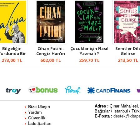
Bilgeliğin
Cihan Fatihi:
Çocuklar için Nasıl
Semtler Dil
Yurdunda Bir
Cengiz Han'ın
Yazmalı ?
Gelirse
Ömür : Aliya
Yaşamı
273,00
TL
602,00
TL
259,70
TL
213,50
TL
Adres :
Çınar Mahallesi,
Bize Ulaşın
Bağcılar / İstanbul / Türk
Yardım
E-Posta :
destek@kitap
Güvenlik
İade Şartları