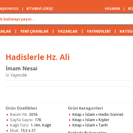
 BAŞVURUSU
|
KİTABEVİ GİRİŞİ
HESABIM
|
Bİ
|
|
|
|
ANLAR
YENİ ÇIKANLAR
YAZARLAR
YAYINEVLERİ
KATEG
Hadislerle Hz. Ali
İmam Nesai
İz Yayıncılık
Ürün Özellikleri
Ürün Kategorileri
Basım Yılı:
2016
Kitap
»
İslam
»
Hadis-Sünnet
Sayfa Sayısı:
176
Kitap
»
İslam
»
Kişiler
Kağıt Türü:
1. Hm. Kağıt
Kitap
»
İslam
»
Tarih
Ebat:
13,5 x 21
Katkıda Bulunanlar