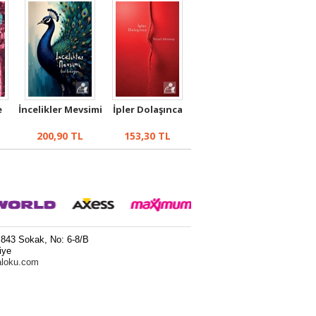
e
İncelikler Mevsimi
İpler Dolaşınca
200,90
TL
153,30
TL
 843 Sokak, No: 6-8/B
iye
aloku.com