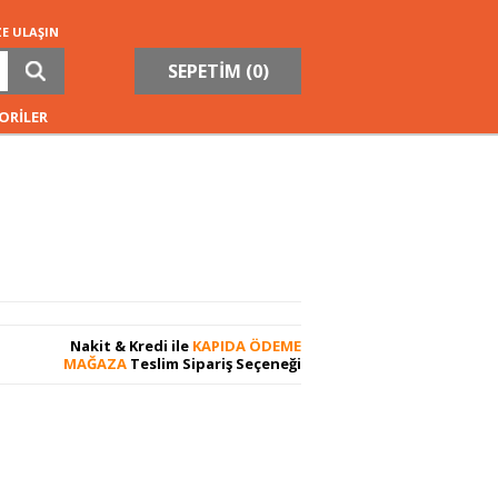
ZE ULAŞIN
SEPETİM (
0
)
ORİLER
Nakit & Kredi ile
KAPIDA ÖDEME
MAĞAZA
Teslim Sipariş Seçeneği