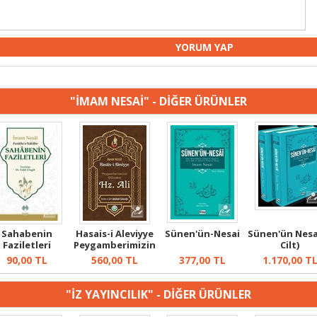
"İMAM NESAİ" - DİĞER ÜRÜNLER
Sahabenin
Hasais-i Aleviyye
Sünen'ün-Nesai
Sünen'ün Nesa
Faziletleri
Peygamberimizin
Cilt)
Dilind...
90,00
TL
560,00
TL
377,00
TL
1.170,00
T
"İZ YAYINCILIK" - DİĞER ÜRÜNLER