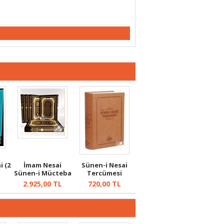
i (2
İmam Nesai
Sünen-i Nesai
Sünen-i Mücteba
Tercümesi
(5 Cilt)
(Termo)
L
2.925,00
TL
720,00
TL