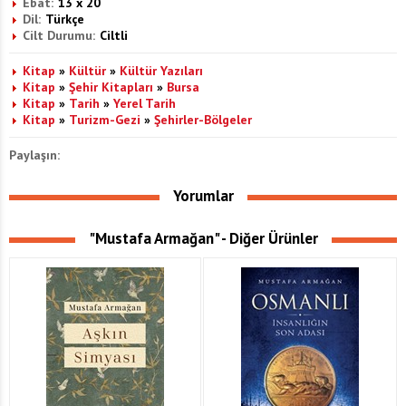
Ebat:
13 x 20
Dil:
Türkçe
Cilt Durumu:
Ciltli
Kitap
»
Kültür
»
Kültür Yazıları
Kitap
»
Şehir Kitapları
»
Bursa
Kitap
»
Tarih
»
Yerel Tarih
Kitap
»
Turizm-Gezi
»
Şehirler-Bölgeler
Paylaşın:
Yorumlar
"Mustafa Armağan" - Diğer Ürünler