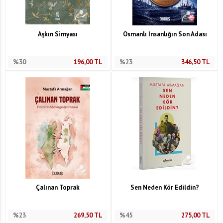
Aşkın Simyası
Osmanlı İnsanlığın Son Adası
%30
196,00
TL
%23
346,50
TL
Çalınan Toprak
Sen Neden Kör Edildin?
%23
269,50
TL
%45
275,00
TL