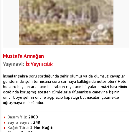
Mustafa Armağan
Yayınevi:
İz Yayıncılık
İnsanlar şehre soru sorduğunda şehir olumlu ya da olumsuz cevaplar
gönderir de şehirler insana soru sormaya kalktığında neler olur? Hele
bu soru hayatın arzuların hatıraların rüyaların hülyaların mâzi hasretinin
ocağında korlaşmış ateşten cümlelerle üflenmişse canevine kişinin
ömür boyu şehrin önüne açıp açıp kapattığı bulmacaları çözmekle
uğraşmaya mahkûmdur..
Basım Yılı:
2000
Sayfa Sayısı:
248
Kağıt Türü:
1. Hm. Kağıt