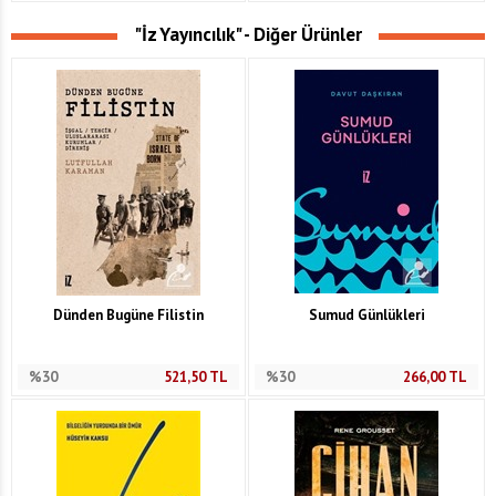
"İz Yayıncılık" - Diğer Ürünler
Dünden Bugüne Filistin
Sumud Günlükleri
%30
521,50
TL
%30
266,00
TL