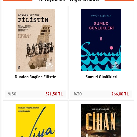
Dünden Bugüne Filistin
Sumud Günlükleri
%30
521,50
TL
%30
266,00
TL