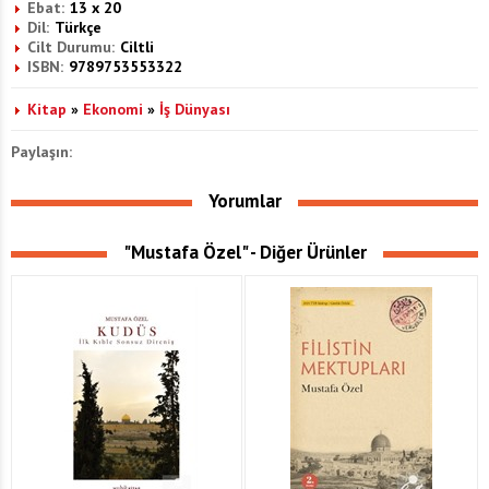
Ebat:
13 x 20
Dil:
Türkçe
Cilt Durumu:
Ciltli
ISBN:
9789753553322
Kitap
»
Ekonomi
»
İş Dünyası
Paylaşın:
Yorumlar
"Mustafa Özel" - Diğer Ürünler