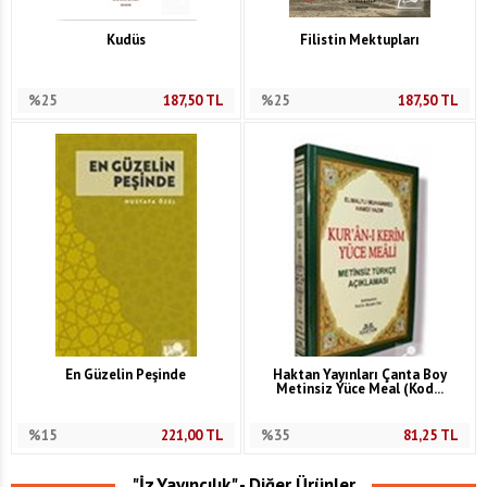
Kudüs
Filistin Mektupları
%25
187,50
TL
%25
187,50
TL
En Güzelin Peşinde
Haktan Yayınları Çanta Boy
Metinsiz Yüce Meal (Kod...
%15
221,00
TL
%35
81,25
TL
"İz Yayıncılık" - Diğer Ürünler