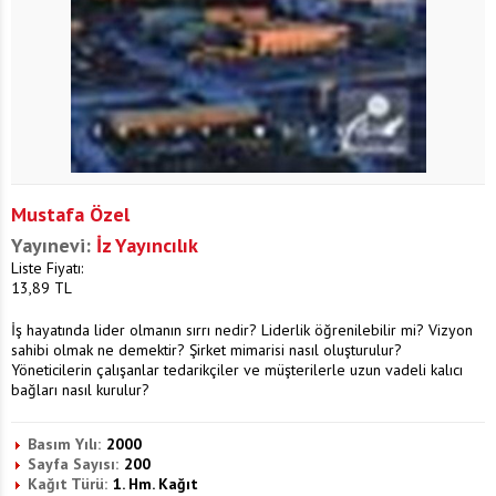
Mustafa Özel
Yayınevi:
İz Yayıncılık
Liste Fiyatı:
13,89
TL
İş hayatında lider olmanın sırrı nedir? Liderlik öğrenilebilir mi? Vizyon
sahibi olmak ne demektir? Şirket mimarisi nasıl oluşturulur?
Yöneticilerin çalışanlar tedarikçiler ve müşterilerle uzun vadeli kalıcı
bağları nasıl kurulur?
Basım Yılı:
2000
Sayfa Sayısı:
200
Kağıt Türü:
1. Hm. Kağıt