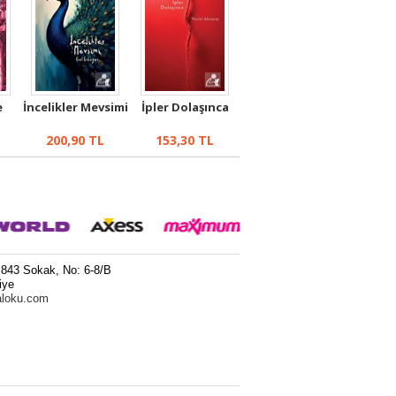
e
İncelikler Mevsimi
İpler Dolaşınca
200,90
TL
153,30
TL
 843 Sokak, No: 6-8/B
iye
aloku.com