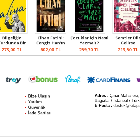
Bilgeliğin
Cihan Fatihi:
Çocuklar için Nasıl
Semtler Dil
Yurdunda Bir
Cengiz Han'ın
Yazmalı ?
Gelirse
Ömür : Aliya
Yaşamı
273,00
TL
602,00
TL
259,70
TL
213,50
TL
Adres :
Çınar Mahallesi,
Bize Ulaşın
Bağcılar / İstanbul / Türk
Yardım
E-Posta :
destek@kitap
Güvenlik
İade Şartları