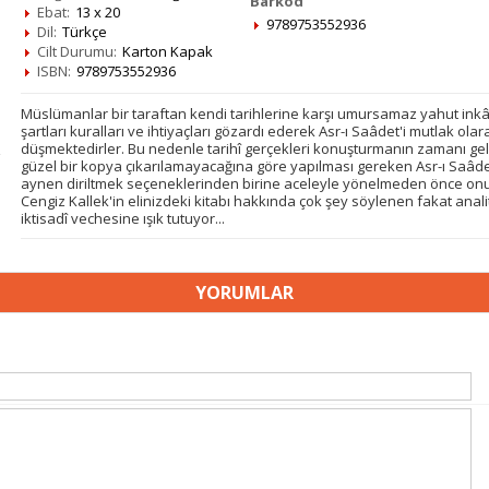
Barkod
Ebat:
13 x 20
9789753552936
Dil:
Türkçe
Cilt Durumu:
Karton Kapak
ISBN:
9789753552936
Müslümanlar bir taraftan kendi tarihlerine karşı umursamaz yahut inkâ
şartları kuralları ve ihtiyaçları gözardı ederek Asr-ı Saâdet'i mutlak ol
düşmektedirler. Bu nedenle tarihî gerçekleri konuşturmanın zamanı ge
güzel bir kopya çıkarılamayacağına göre yapılması gereken Asr-ı Saâd
aynen diriltmek seçeneklerinden birine aceleyle yönelmeden önce onun g
Cengiz Kallek'in elinizdeki kitabı hakkında çok şey söylenen fakat analit
iktisadî vechesine ışık tutuyor...
YORUMLAR