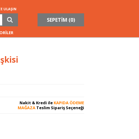
ZE ULAŞIN
SEPETİM (
0
)
ORİLER
şkisi
Nakit & Kredi ile
KAPIDA ÖDEME
MAĞAZA
Teslim Sipariş Seçeneği