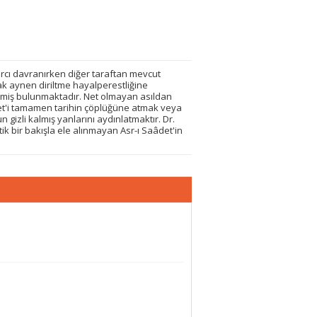
rcı davranırken diğer taraftan mevcut
arak aynen diriltme hayalperestliğine
lmiş bulunmaktadır. Net olmayan asıldan
et'i tamamen tarihin çöplüğüne atmak veya
izli kalmış yanlarını aydınlatmaktır. Dr.
ik bir bakışla ele alınmayan Asr-ı Saâdet'in