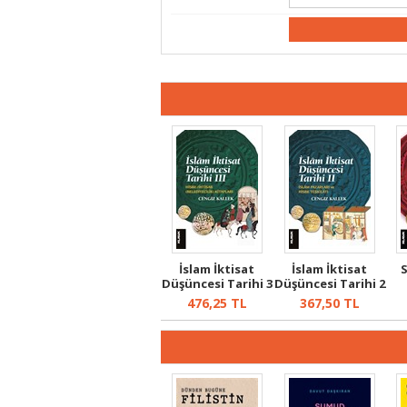
İslam İktisat
İslam İktisat
Düşüncesi Tarihi 3
Düşüncesi Tarihi 2
/ Hisbe...
476,25
TL
367,50
TL