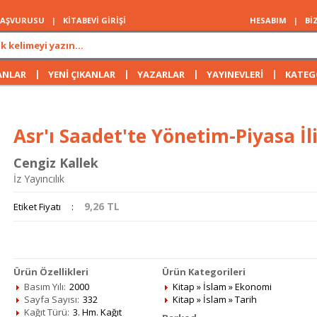
 BAŞVURUSU
|
KİTABEVİ GİRİŞİ
HESABIM
|
Bİ
|
|
|
|
ANLAR
YENİ ÇIKANLAR
YAZARLAR
YAYINEVLERİ
KATEG
Asr'ı Saadet'te Yönetim-Piyasa İli
Cengiz Kallek
İz Yayıncılık
9,26
TL
Etiket Fiyatı
:
Ürün Özellikleri
Ürün Kategorileri
Basım Yılı:
2000
Kitap
»
İslam
»
Ekonomi
Sayfa Sayısı:
332
Kitap
»
İslam
»
Tarih
Kağıt Türü:
3. Hm. Kağıt