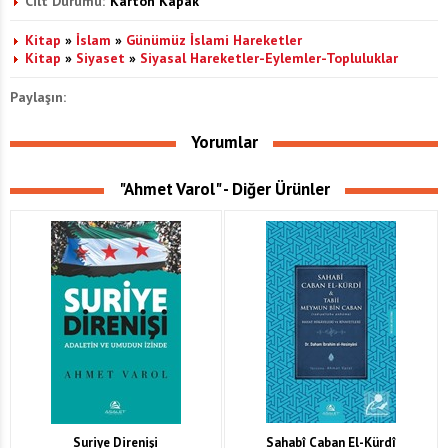
Cilt Durumu:
Karton Kapak
Kitap
»
İslam
»
Günümüz İslami Hareketler
Kitap
»
Siyaset
»
Siyasal Hareketler-Eylemler-Topluluklar
Paylaşın:
Yorumlar
"Ahmet Varol" - Diğer Ürünler
Suriye Direnişi
Sahabî Caban El-Kürdî