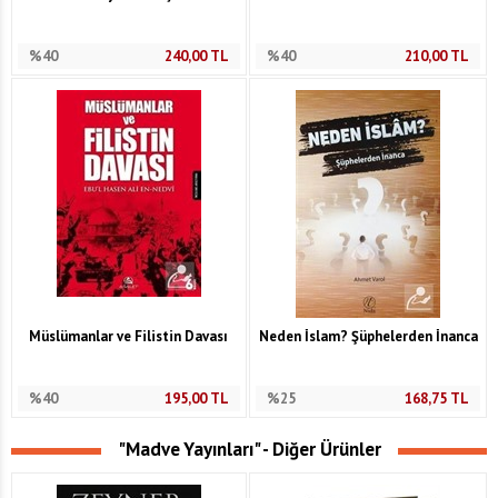
%40
240,00
TL
%40
210,00
TL
Müslümanlar ve Filistin Davası
Neden İslam? Şüphelerden İnanca
%40
195,00
TL
%25
168,75
TL
"Madve Yayınları" - Diğer Ürünler