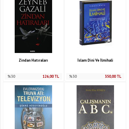
Zindan Hatıraları
İslam Dini Ve İlmihali
%30
126,00
TL
%30
350,00
TL