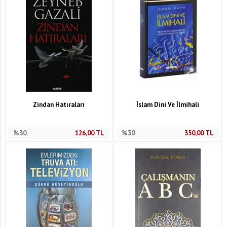
Zindan Hatıraları
İslam Dini Ve İlmihali
%30
126,00
TL
%30
350,00
TL