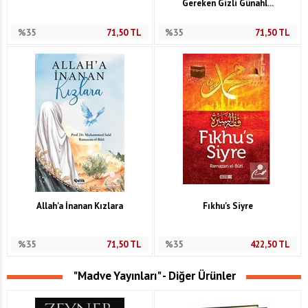
Gereken Gizli Günahl...
%35
71,50
TL
%35
71,50
TL
Allah'a İnanan Kızlara
Fıkhu's Siyre
%35
71,50
TL
%35
422,50
TL
"Madve Yayınları" - Diğer Ürünler