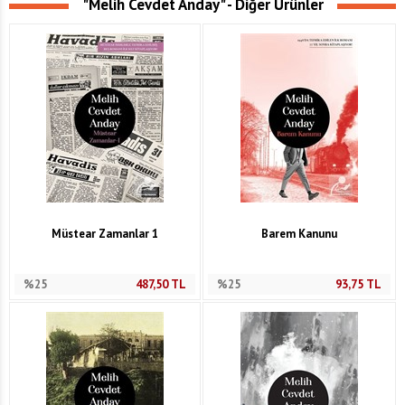
"Melih Cevdet Anday" - Diğer Ürünler
Müstear Zamanlar 1
Barem Kanunu
%25
487,50
TL
%25
93,75
TL