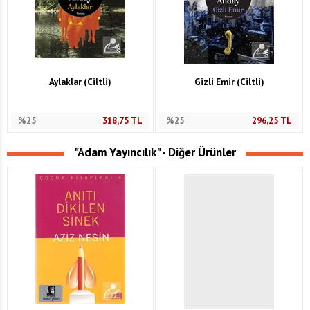
Aylaklar (Ciltli)
Gizli Emir (Ciltli)
%25
318,75
TL
%25
296,25
TL
"Adam Yayıncılık" - Diğer Ürünler