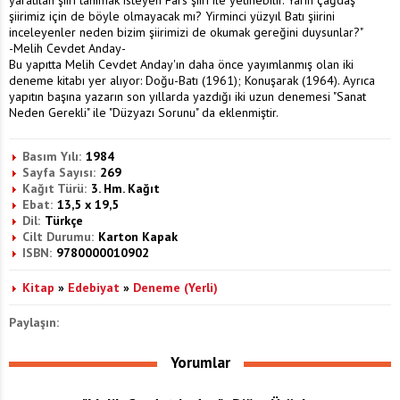
yaratılan şiiri tanımak isteyen Fars şiiri ile yetinebilir. Yarın çağdaş
şiirimiz için de böyle olmayacak mı? Yirminci yüzyıl Batı şiirini
inceleyenler neden bizim şiirimizi de okumak gereğini duysunlar?"
-Melih Cevdet Anday-
Bu yapıtta Melih Cevdet Anday'ın daha önce yayımlanmış olan iki
deneme kitabı yer alıyor: Doğu-Batı (1961); Konuşarak (1964). Ayrıca
yapıtın başına yazarın son yıllarda yazdığı iki uzun denemesi "Sanat
Neden Gerekli" ile "Düzyazı Sorunu" da eklenmiştir.
Basım Yılı:
1984
Sayfa Sayısı:
269
Kağıt Türü:
3. Hm. Kağıt
Ebat:
13,5 x 19,5
Dil:
Türkçe
Cilt Durumu:
Karton Kapak
ISBN:
9780000010902
Kitap
»
Edebiyat
»
Deneme (Yerli)
Paylaşın:
Yorumlar