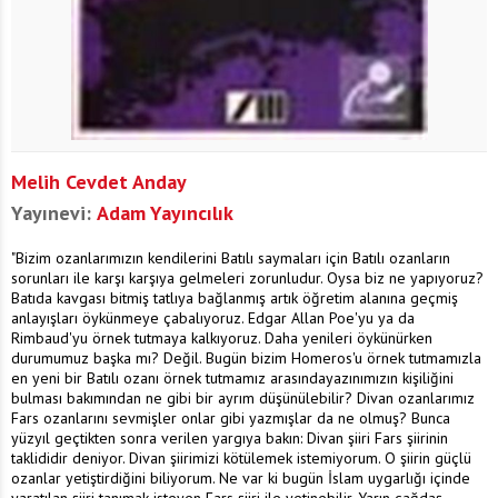
Melih Cevdet Anday
Yayınevi:
Adam Yayıncılık
"Bizim ozanlarımızın kendilerini Batılı saymaları için Batılı ozanların
sorunları ile karşı karşıya gelmeleri zorunludur. Oysa biz ne yapıyoruz?
Batıda kavgası bitmiş tatlıya bağlanmış artık öğretim alanına geçmiş
anlayışları öykünmeye çabalıyoruz. Edgar Allan Poe'yu ya da
Rimbaud'yu örnek tutmaya kalkıyoruz. Daha yenileri öykünürken
durumumuz başka mı? Değil. Bugün bizim Homeros'u örnek tutmamızla
en yeni bir Batılı ozanı örnek tutmamız arasındayazınımızın kişiliğini
bulması bakımından ne gibi bir ayrım düşünülebilir? Divan ozanlarımız
Fars ozanlarını sevmişler onlar gibi yazmışlar da ne olmuş? Bunca
yüzyıl geçtikten sonra verilen yargıya bakın: Divan şiiri Fars şiirinin
taklididir deniyor. Divan şiirimizi kötülemek istemiyorum. O şiirin güçlü
ozanlar yetiştirdiğini biliyorum. Ne var ki bugün İslam uygarlığı içinde