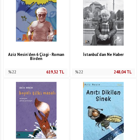
Aziz Nesin'den 6 Çizgi - Roman
İstanbul'dan Ne Haber
Birden
%22
619,32
TL
%22
248,04
TL