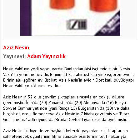
Aziz Nesin
Yayınevi:
Adam Yayıncılık
Nesin Vakfı'nın yedi yapısı vardır. Bunlardan ikisi işçi evidir; biri Nesin
Vakfı'nın yönetmenevidir. Birinin alt katı ahır üst katı yine işgören evidir.
Birinin altı işgören evi üst katı Aziz Nesin'in evidir. Dört katlı büyük yapı
Nesin Vakfı çocuklarının evidir...
Aziz Nesin'in 32 dile çevrilmiş kitapları sırasıyla en çok şu dillere
çevrilmiştir: İran'da (70) Yunanistan'da (20) Almanya'da (16) Rusya
Sovyet Cumhuriyeti'nde (yani Rusça 15) Bulgaristan'da (10) ve daha
birçok dillere... Romenceye Aziz Nesin'in 7 kitabı çevrilmiş ve "Biraz
Gelir misiniz" adlı oyunu da "Braila Devlet Tiyatrosu'nda oynamıştır...
Aziz Nesin Türkiye'de ve başka ülkelerde yayımlanacak kitaplarının
sahnelenecek oyunlarının filme alınacak eserlerinin telif haklarıyla