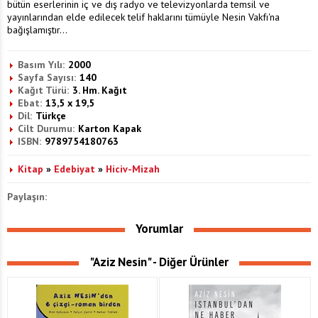
bütün eserlerinin iç ve dış radyo ve televizyonlarda temsil ve
yayınlarından elde edilecek telif haklarını tümüyle Nesin Vakfı'na
bağışlamıştır...
Basım Yılı:
2000
Sayfa Sayısı:
140
Kağıt Türü:
3. Hm. Kağıt
Ebat:
13,5 x 19,5
Dil:
Türkçe
Cilt Durumu:
Karton Kapak
ISBN:
9789754180763
Kitap
»
Edebiyat
»
Hiciv-Mizah
Paylaşın:
Yorumlar
"Aziz Nesin" - Diğer Ürünler