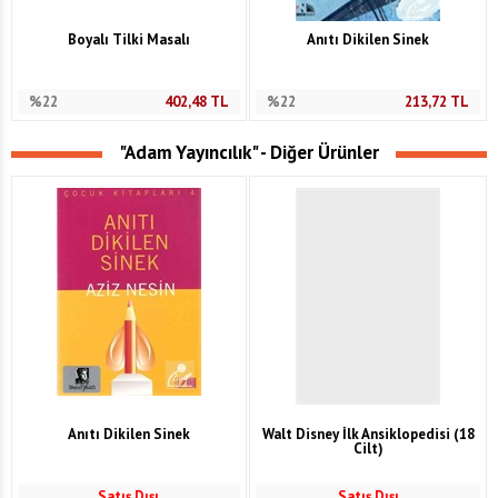
Boyalı Tilki Masalı
Anıtı Dikilen Sinek
%22
402,48
TL
%22
213,72
TL
"Adam Yayıncılık" - Diğer Ürünler
Anıtı Dikilen Sinek
Walt Disney İlk Ansiklopedisi (18
Cilt)
Satış Dışı
Satış Dışı