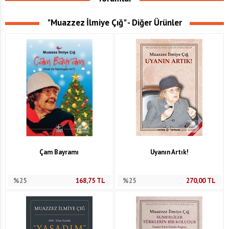
"Muazzez İlmiye Çığ" - Diğer Ürünler
Çam Bayramı
Uyanın Artık!
%25
168,75
TL
%25
270,00
TL