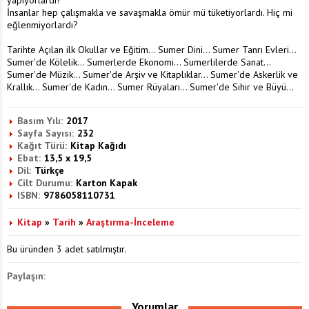
İnsanlar hep çalışmakla ve savaşmakla ömür mü tüketiyorlardı. Hiç mi
eğlenmiyorlardı?
Tarihte Açılan ilk Okullar ve Eğitim... Sumer Dini... Sumer Tanrı Evleri...
Sumer'de Kölelik... Sumerlerde Ekonomi... Sumerlilerde Sanat...
Sumer'de Müzik... Sumer'de Arşiv ve Kitaplıklar... Sumer'de Askerlik ve
Krallık... Sumer'de Kadın... Sumer Rüyaları... Sumer'de Sihir ve Büyü...
Basım Yılı:
2017
Sayfa Sayısı:
232
Kağıt Türü:
Kitap Kağıdı
Ebat:
13,5 x 19,5
Dil:
Türkçe
Cilt Durumu:
Karton Kapak
ISBN:
9786058110731
Kitap
»
Tarih
»
Araştırma-İnceleme
Bu üründen 3 adet satılmıştır.
Paylaşın:
Yorumlar