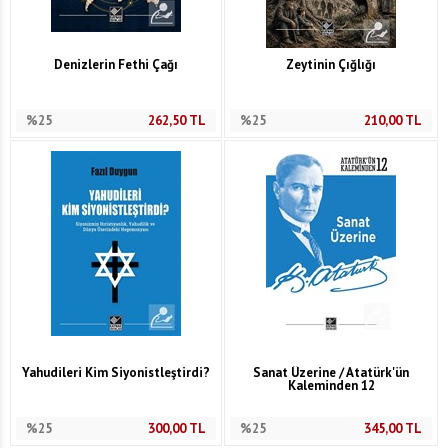
Denizlerin Fethi Çağı
Zeytinin Çığlığı
%25
262,50
TL
%25
210,00
TL
Yahudileri Kim Siyonistleştirdi?
Sanat Üzerine / Atatürk'ün
Kaleminden 12
%25
300,00
TL
%25
345,00
TL