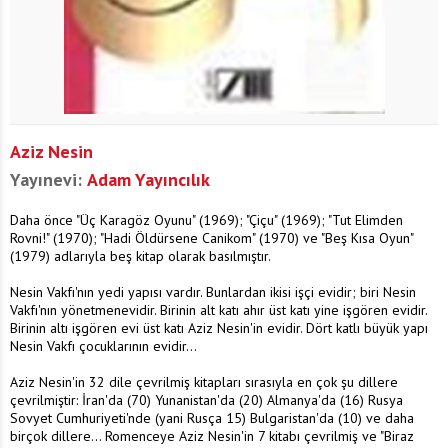
Aziz Nesin
Yayınevi:
Adam Yayıncılık
Daha önce "Üç Karagöz Oyunu" (1969); "Çiçu" (1969); "Tut Elimden
Rovni!" (1970); "Hadi Öldürsene Canikom" (1970) ve "Beş Kısa Oyun"
(1979) adlarıyla beş kitap olarak basılmıştır.
Nesin Vakfı'nın yedi yapısı vardır. Bunlardan ikisi işçi evidir; biri Nesin
Vakfı'nın yönetmenevidir. Birinin alt katı ahır üst katı yine işgören evidir.
Birinin altı işgören evi üst katı Aziz Nesin'in evidir. Dört katlı büyük yapı
Nesin Vakfı çocuklarının evidir...
Aziz Nesin'in 32 dile çevrilmiş kitapları sırasıyla en çok şu dillere
çevrilmiştir: İran'da (70) Yunanistan'da (20) Almanya'da (16) Rusya
Sovyet Cumhuriyeti'nde (yani Rusça 15) Bulgaristan'da (10) ve daha
birçok dillere... Romenceye Aziz Nesin'in 7 kitabı çevrilmiş ve "Biraz