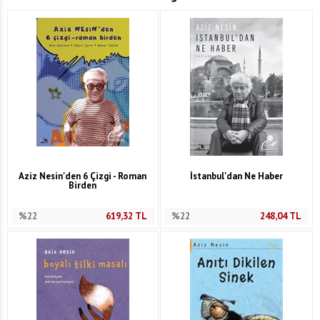
Aziz Nesin'den 6 Çizgi - Roman
İstanbul'dan Ne Haber
Birden
%22
619,32
TL
%22
248,04
TL