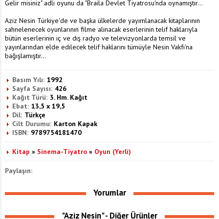
Gelir misiniz" adlı oyunu da "Braila Devlet Tiyatrosu'nda oynamıştır...
Aziz Nesin Türkiye'de ve başka ülkelerde yayımlanacak kitaplarının
sahnelenecek oyunlarının filme alınacak eserlerinin telif haklarıyla
bütün eserlerinin iç ve dış radyo ve televizyonlarda temsil ve
yayınlarından elde edilecek telif haklarını tümüyle Nesin Vakfı'na
bağışlamıştır...
Basım Yılı:
1992
Sayfa Sayısı:
426
Kağıt Türü:
3. Hm. Kağıt
Ebat:
13,5 x 19,5
Dil:
Türkçe
Cilt Durumu:
Karton Kapak
ISBN:
9789754181470
Kitap
»
Sinema-Tiyatro
»
Oyun (Yerli)
Paylaşın:
Yorumlar
"Aziz Nesin" - Diğer Ürünler