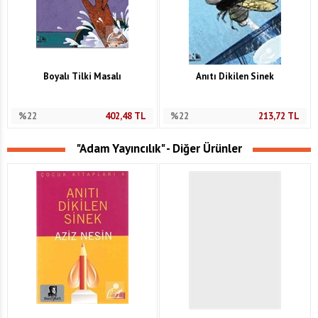
Boyalı Tilki Masalı
Anıtı Dikilen Sinek
%22
402,48
TL
%22
213,72
TL
"Adam Yayıncılık" - Diğer Ürünler