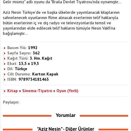
Gelir misiniz" adlı oyunu da "Braila Devlet Tiyatrosu'nda oynamıştır...
Aziz Nesin Türkiye'de ve başka ülkelerde yayımlanacak kitaplarının
sahnelenecek oyunlarının filme alınacak eserlerinin telif haklarıyla
bütün eserlerinin iç ve dış radyo ve televizyonlarda temsil ve
yayınlarından elde edilecek telif haklarını tümüyle Nesin Vakfı'na
bağışlamıştır...
Basım Yılı:
1992
Sayfa Sayısı:
362
Kağıt Türü:
3. Hm. Kağıt
Ebat:
13,5 x 19,5
Dil:
Türkçe
Cilt Durumu:
Karton Kapak
ISBN:
9789754181463
Kitap
»
Sinema-Tiyatro
»
Oyun (Yerli)
Paylaşın:
Yorumlar
"Aziz Nesin" - Diğer Ürünler