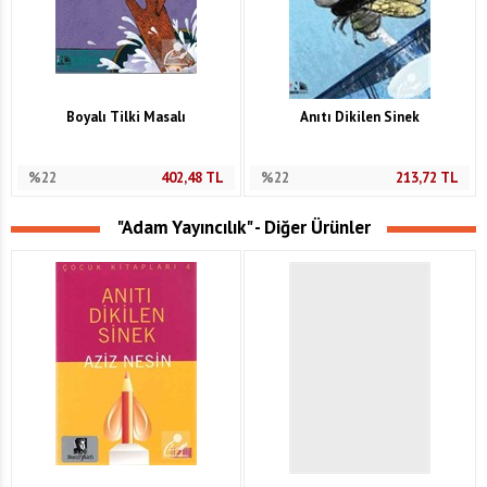
Boyalı Tilki Masalı
Anıtı Dikilen Sinek
%22
402,48
TL
%22
213,72
TL
"Adam Yayıncılık" - Diğer Ürünler