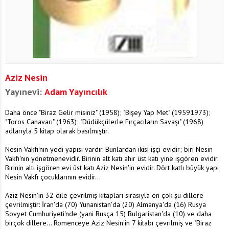
Aziz Nesin
Yayınevi:
Adam Yayıncılık
Daha önce "Biraz Gelir misiniz" (1958); "Bişey Yap Met" (19591973);
"Toros Canavarı" (1963); "Düdükçülerle Fırçacıların Savaşı" (1968)
adlarıyla 5 kitap olarak basılmıştır.
Nesin Vakfı'nın yedi yapısı vardır. Bunlardan ikisi işçi evidir; biri Nesin
Vakfı'nın yönetmenevidir. Birinin alt katı ahır üst katı yine işgören evidir.
Birinin altı işgören evi üst katı Aziz Nesin'in evidir. Dört katlı büyük yapı
Nesin Vakfı çocuklarının evidir...
Aziz Nesin'in 32 dile çevrilmiş kitapları sırasıyla en çok şu dillere
çevrilmiştir: İran'da (70) Yunanistan'da (20) Almanya'da (16) Rusya
Sovyet Cumhuriyeti'nde (yani Rusça 15) Bulgaristan'da (10) ve daha
birçok dillere... Romenceye Aziz Nesin'in 7 kitabı çevrilmiş ve "Biraz