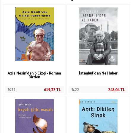
Aziz Nesin'den 6 Çizgi - Roman
İstanbul'dan Ne Haber
Birden
%22
619,32
TL
%22
248,04
TL