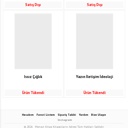
Satış Dışı
Satış Dışı
Issız Çığlık
Yazın İletişim İdeoloji
Ürün Tükendi
Ürün Tükendi
Hesabım
Favori Listem
Sipariş Takibi
Yardım
Bize Ulaşın
Instagram
© 2026
Mercan Kitap Kitapçıların Adresi Tüm Hakları Saklıdır