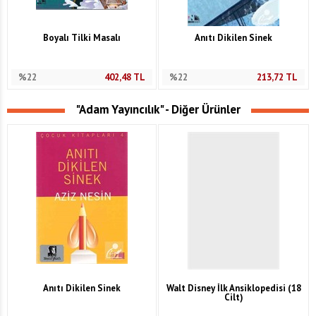
Boyalı Tilki Masalı
Anıtı Dikilen Sinek
%22
402,48
TL
%22
213,72
TL
"Adam Yayıncılık" - Diğer Ürünler
Anıtı Dikilen Sinek
Walt Disney İlk Ansiklopedisi (18
Cilt)