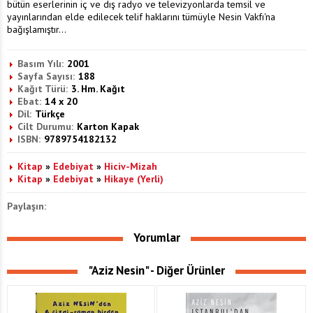
bütün eserlerinin iç ve dış radyo ve televizyonlarda temsil ve
yayınlarından elde edilecek telif haklarını tümüyle Nesin Vakfı'na
bağışlamıştır...
Basım Yılı:
2001
Sayfa Sayısı:
188
Kağıt Türü:
3. Hm. Kağıt
Ebat:
14 x 20
Dil:
Türkçe
Cilt Durumu:
Karton Kapak
ISBN:
9789754182132
Kitap
»
Edebiyat
»
Hiciv-Mizah
Kitap
»
Edebiyat
»
Hikaye (Yerli)
Paylaşın:
Yorumlar
"Aziz Nesin" - Diğer Ürünler