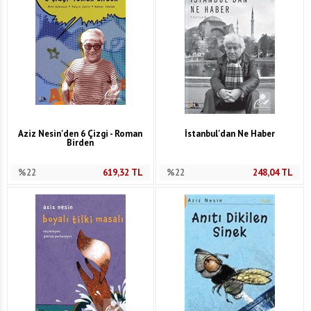
Aziz Nesin'den 6 Çizgi - Roman
İstanbul'dan Ne Haber
Birden
%22
619,32
TL
%22
248,04
TL