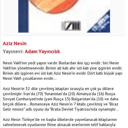
Aziz Nesin
Yayınevi:
Adam Yayıncılık
Nesin Vakfı'nın yedi yapısı vardır. Bunlardan ikisi işçi evidir; biri Nesin
Vakfı'nın yönetmenevidir. Birinin alt katı ahır üst katı yine işgören evidir.
Birinin altı işgören evi üst katı Aziz Nesin'in evidir. Dört katlı büyük yapı
Nesin Vakfı çocuklarının evidir...
Aziz Nesin'in 32 dile çevrilmiş kitapları sırasıyla en çok şu dillere
çevrilmiştir: İran'da (70) Yunanistan'da (20) Almanya'da (16) Rusya
Sovyet Cumhuriyeti'nde (yani Rusça 15) Bulgaristan'da (10) ve daha
birçok dillere... Romenceye Aziz Nesin'in 7 kitabı çevrilmiş ve "Biraz
Gelir misiniz" adlı oyunu da "Braila Devlet Tiyatrosu'nda oynamıştır...
Aziz Nesin Türkiye'de ve başka ülkelerde yayımlanacak kitaplarının
sahnelenecek oyunlarının filme alınacak eserlerinin telif haklarıyla