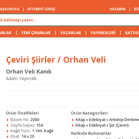
 BAŞVURUSU
|
KİTABEVİ GİRİŞİ
HESABIM
|
Bİ
|
|
|
|
ANLAR
YENİ ÇIKANLAR
YAZARLAR
YAYINEVLERİ
KATEG
Çeviri Şiirler / Orhan Veli
Orhan Veli Kanık
Adam Yayıncılık
Ürün Özellikleri
Ürün Kategorileri
Basım Yılı:
2000
Kitap
»
Edebiyat
»
Antoloji-Derlem
Sayfa Sayısı:
154
Kitap
»
Edebiyat
»
Şiir (Çeviri)
Kağıt Türü:
1. Hm. Kağıt
Katkıda Bulunanlar
Ebat:
14 x 20