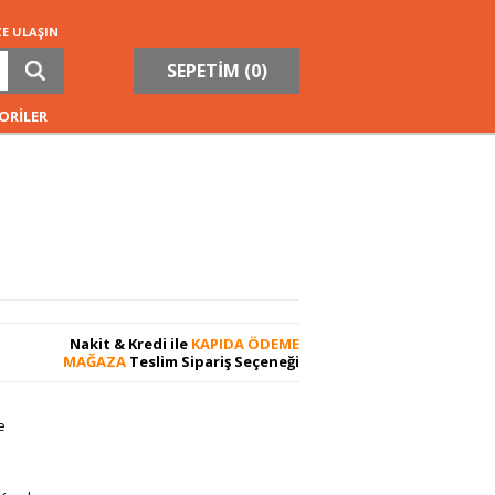
ZE ULAŞIN
SEPETİM (
0
)
ORİLER
Nakit & Kredi ile
KAPIDA ÖDEME
MAĞAZA
Teslim Sipariş Seçeneği
e