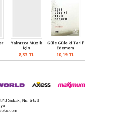
er
Yalnızca Müzik
Güle Güle ki Tarif
İçin
Edemem
8,33
TL
10,19
TL
 843 Sokak, No: 6-8/B
iye
aloku.com