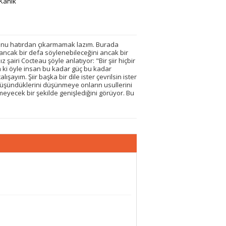
 Kanık
uğunu hatırdan çıkarmamak lazım. Burada
ancak bir defa söylenebileceğini ancak bir
şairi Cocteau şöyle anlatıyor: "Bir şiir hiçbir
m ki öyle insan bu kadar güç bu kadar
şayım. Şiir başka bir dile ister çevrilsin ister
 düşündüklerini düşünmeye onların usullerini
meyecek bir şekilde genişlediğini görüyor. Bu