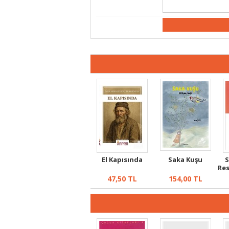
El Kapısında
Saka Kuşu
S
Re
47,50
TL
154,00
TL