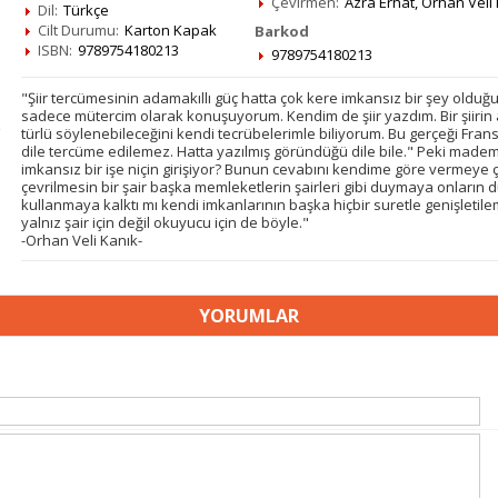
Çevirmen:
Azra Erhat
,
Orhan Veli
Dil:
Türkçe
Cilt Durumu:
Karton Kapak
Barkod
ISBN:
9789754180213
9789754180213
"Şiir tercümesinin adamakıllı güç hatta çok kere imkansız bir şey old
sadece mütercim olarak konuşuyorum. Kendim de şiir yazdım. Bir şiirin 
türlü söylenebileceğini kendi tecrübelerimle biliyorum. Bu gerçeği Fransız 
dile tercüme edilemez. Hatta yazılmış göründüğü dile bile." Peki made
imkansız bir işe niçin girişiyor? Bunun cevabını kendime göre vermeye çalı
çevrilmesin bir şair başka memleketlerin şairleri gibi duymaya onların
kullanmaya kalktı mı kendi imkanlarının başka hiçbir suretle genişletile
yalnız şair için değil okuyucu için de böyle."
-Orhan Veli Kanık-
YORUMLAR