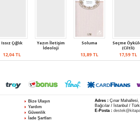
Issız Çığlık
Yazın İletişim
Soluma
Seçme Öykül
İdeoloji
(Ciltli)
12,04
TL
13,89
TL
17,59
TL
Adres :
Çınar Mahallesi,
Bize Ulaşın
Bağcılar / İstanbul / Türk
Yardım
E-Posta :
destek@kitap
Güvenlik
İade Şartları