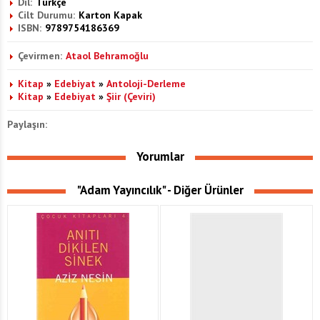
Dil:
Türkçe
Cilt Durumu:
Karton Kapak
ISBN:
9789754186369
Çevirmen:
Ataol Behramoğlu
Kitap
»
Edebiyat
»
Antoloji-Derleme
Kitap
»
Edebiyat
»
Şiir (Çeviri)
Paylaşın:
Yorumlar
"Adam Yayıncılık" - Diğer Ürünler