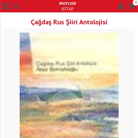
0
Çağdaş Rus Şiiri Antolojisi