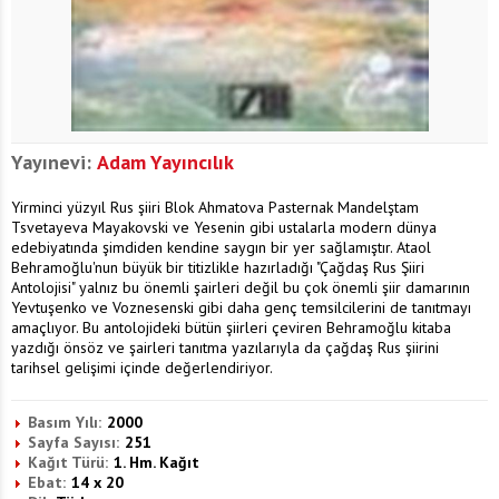
Yayınevi:
Adam Yayıncılık
Yirminci yüzyıl Rus şiiri Blok Ahmatova Pasternak Mandelştam
Tsvetayeva Mayakovski ve Yesenin gibi ustalarla modern dünya
edebiyatında şimdiden kendine saygın bir yer sağlamıştır. Ataol
Behramoğlu'nun büyük bir titizlikle hazırladığı "Çağdaş Rus Şiiri
Antolojisi" yalnız bu önemli şairleri değil bu çok önemli şiir damarının
Yevtuşenko ve Voznesenski gibi daha genç temsilcilerini de tanıtmayı
amaçlıyor. Bu antolojideki bütün şiirleri çeviren Behramoğlu kitaba
yazdığı önsöz ve şairleri tanıtma yazılarıyla da çağdaş Rus şiirini
tarihsel gelişimi içinde değerlendiriyor.
Basım Yılı:
2000
Sayfa Sayısı:
251
Kağıt Türü:
1. Hm. Kağıt
Ebat:
14 x 20