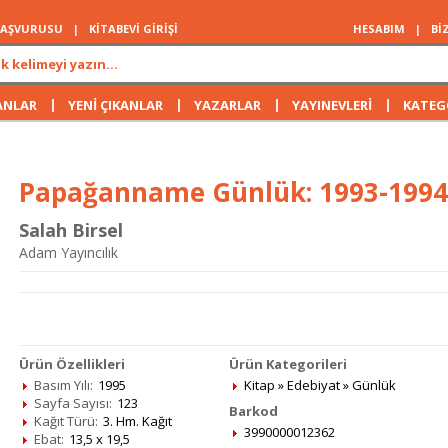
 BAŞVURUSU
|
KİTABEVİ GİRİŞİ
HESABIM
|
Bİ
|
|
|
|
ANLAR
YENİ ÇIKANLAR
YAZARLAR
YAYINEVLERİ
KATEG
Papağanname Günlük: 1993-1994
Salah Birsel
Adam Yayıncılık
Ürün Özellikleri
Ürün Kategorileri
Basım Yılı:
1995
Kitap
»
Edebiyat
»
Günlük
Sayfa Sayısı:
123
Barkod
Kağıt Türü:
3. Hm. Kağıt
3990000012362
Ebat:
13,5 x 19,5