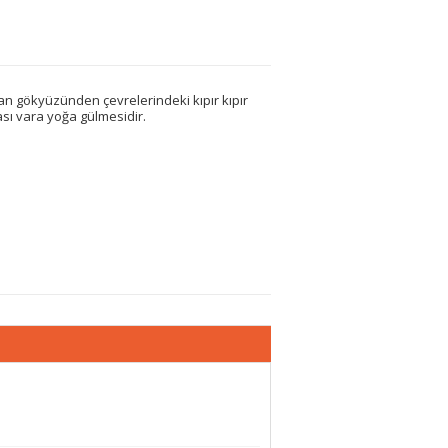
an gökyüzünden çevrelerindeki kıpır kıpır
sı vara yoğa gülmesidir.