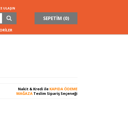
ZE ULAŞIN
SEPETİM (
0
)
ORİLER
Nakit & Kredi ile
KAPIDA ÖDEME
MAĞAZA
Teslim Sipariş Seçeneği