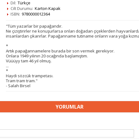
Dil:
Türkçe
Cilt Durumu:
Karton Kapak
ISBN:
9780000012364
"Tüm yazarlar bir papağandır.
Ne çiziştirirler ne konuşurlarsa onları doğadan çiçeklerden hayvanlard
insanlardan çıkarırlar. Papağanname tutiname onların vara yoğa kızma
*
Artık papağannamelere burada bir son vermek gerekiyor.
Onlara 1949 yılının 20 ocağında başlamıştım.
Vüüüyy tam 46 yıl olmuş.
...
*
Haydi sözcük trampetası.
Tram tram tram."
- Salah Birsel
YORUMLAR