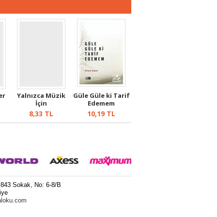
er
Yalnızca Müzik
Güle Güle ki Tarif
İçin
Edemem
8,33
TL
10,19
TL
 843 Sokak, No: 6-8/B
iye
aloku.com