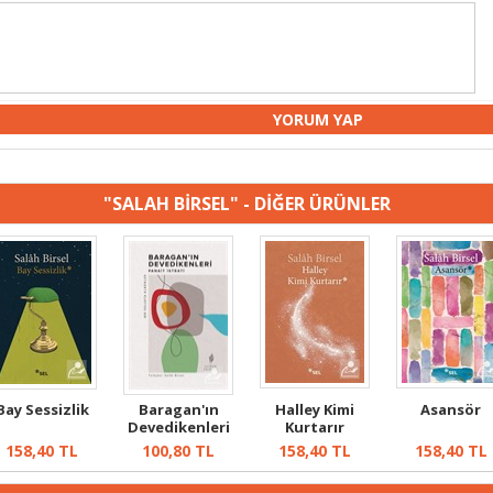
"SALAH BİRSEL" - DİĞER ÜRÜNLER
Bay Sessizlik
Baragan'ın
Halley Kimi
Asansör
Devedikenleri
Kurtarır
158,40
TL
100,80
TL
158,40
TL
158,40
TL