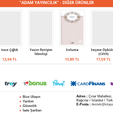
"ADAM YAYINCILIK" - DİĞER ÜRÜNLER
Issız Çığlık
Yazın İletişim
Soluma
Seçme Öykül
İdeoloji
(Ciltli)
12,04
TL
13,89
TL
17,59
TL
Adres :
Çınar Mahallesi,
Bize Ulaşın
Bağcılar / İstanbul / Türk
Yardım
E-Posta :
destek@kitap
Güvenlik
İade Şartları