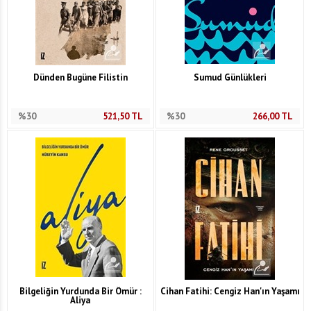
Dünden Bugüne Filistin
Sumud Günlükleri
%30
521,50
TL
%30
266,00
TL
Bilgeliğin Yurdunda Bir Ömür :
Cihan Fatihi: Cengiz Han'ın Yaşamı
Aliya