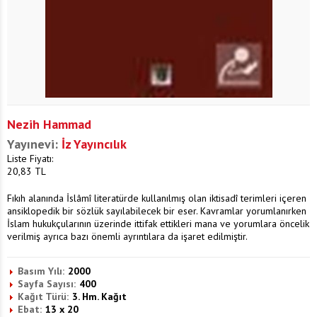
Nezih Hammad
Yayınevi:
İz Yayıncılık
Liste Fiyatı:
20,83
TL
Fıkıh alanında İslâmî literatürde kullanılmış olan iktisadî terimleri içeren
ansiklopedik bir sözlük sayılabilecek bir eser. Kavramlar yorumlanırken
İslam hukukçularının üzerinde ittifak ettikleri mana ve yorumlara öncelik
verilmiş ayrıca bazı önemli ayrıntılara da işaret edilmiştir.
Basım Yılı:
2000
Sayfa Sayısı:
400
Kağıt Türü:
3. Hm. Kağıt
Ebat:
13 x 20