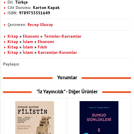
Dil:
Türkçe
Cilt Durumu:
Karton Kapak
ISBN:
9789753551649
Çevirmen:
Recep Ulusoy
Kitap
»
Ekonomi
»
Terimler-Kavramlar
Kitap
»
İslam
»
Ekonomi
Kitap
»
İslam
»
Fıkıh
Kitap
»
İslam
»
Kavramlar-Kurumlar
Paylaşın:
Yorumlar
"İz Yayıncılık" - Diğer Ürünler