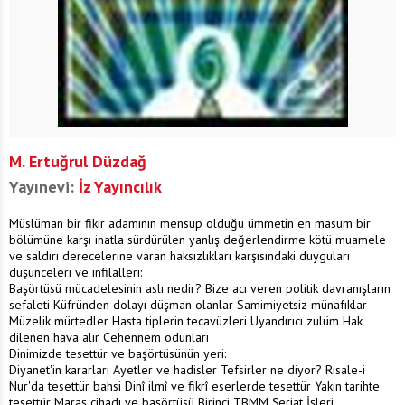
M. Ertuğrul Düzdağ
Yayınevi:
İz Yayıncılık
Müslüman bir fikir adamının mensup olduğu ümmetin en masum bir
bölümüne karşı inatla sürdürülen yanlış değerlendirme kötü muamele
ve saldırı derecelerine varan haksızlıkları karşısındaki duyguları
düşünceleri ve infilalleri:
Başörtüsü mücadelesinin aslı nedir? Bize acı veren politik davranışların
sefaleti Küfründen dolayı düşman olanlar Samimiyetsiz münafıklar
Müzelik mürtedler Hasta tiplerin tecavüzleri Uyandırıcı zulüm Hak
dilenen hava alır Cehennem odunları
Dinimizde tesettür ve başörtüsünün yeri:
Diyanet'in kararları Ayetler ve hadisler Tefsirler ne diyor? Risale-i
Nur'da tesettür bahsi Dinî ilmî ve fikrî eserlerde tesettür Yakın tarihte
tesettür Maraş cihadı ve başörtüsü Birinci TBMM Şeriat İşleri