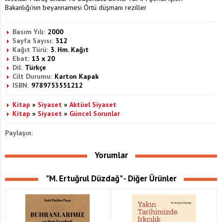
Bakanlığı'nın beyannamesi Örtü düşmanı reziller
Basım Yılı:
2000
Sayfa Sayısı:
312
Kağıt Türü:
3. Hm. Kağıt
Ebat:
13 x 20
Dil:
Türkçe
Cilt Durumu:
Karton Kapak
ISBN:
9789753551212
Kitap
»
Siyaset
»
Aktüel Siyaset
Kitap
»
Siyaset
»
Güncel Sorunlar
Paylaşın:
Yorumlar
"M. Ertuğrul Düzdağ" - Diğer Ürünler