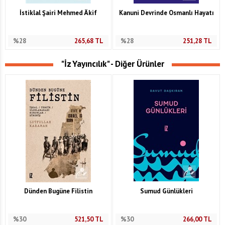
İstiklal Şairi Mehmed Âkif
Kanuni Devrinde Osmanlı Hayatı
%28
265,68
TL
%28
251,28
TL
"İz Yayıncılık" - Diğer Ürünler
Dünden Bugüne Filistin
Sumud Günlükleri
%30
521,50
TL
%30
266,00
TL