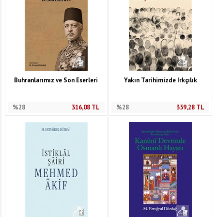
Buhranlarımız ve Son Eserleri
Yakın Tarihimizde Irkçılık
%28
316,08
TL
%28
359,28
TL