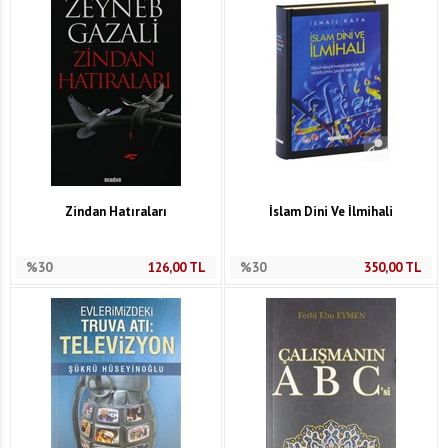
Zindan Hatıraları
İslam Dini Ve İlmihali
%30
126,00
TL
%30
350,00
TL