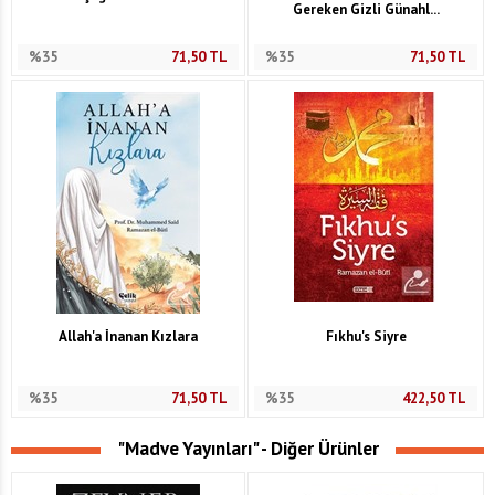
Gereken Gizli Günahl...
%35
71,50
TL
%35
71,50
TL
Allah'a İnanan Kızlara
Fıkhu's Siyre
%35
71,50
TL
%35
422,50
TL
"Madve Yayınları" - Diğer Ürünler