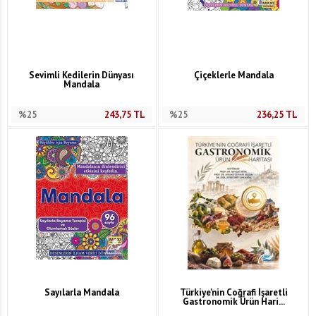
Sevimli Kedilerin Dünyası
Çiçeklerle Mandala
Mandala
%25
243,75
TL
%25
236,25
TL
Sayılarla Mandala
Türkiye'nin Coğrafi İşaretli
Gastronomik Ürün Hari...