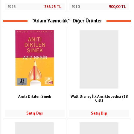
%25
236,25
TL
%10
900,00
TL
"Adam Yayıncılık" - Diğer Ürünler
Anıtı Dikilen Sinek
Walt Disney İlk Ansiklopedisi (18
Cilt)
Satış Dışı
Satış Dışı