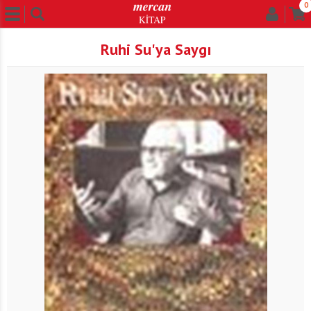
0
Ruhi Su'ya Saygı