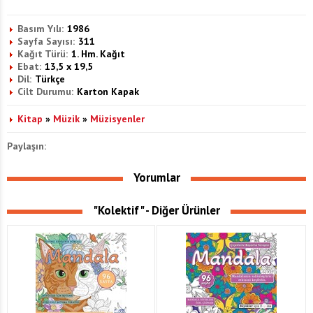
Basım Yılı:
1986
Sayfa Sayısı:
311
Kağıt Türü:
1. Hm. Kağıt
Ebat:
13,5 x 19,5
Dil:
Türkçe
Cilt Durumu:
Karton Kapak
Kitap
»
Müzik
»
Müzisyenler
Paylaşın:
Yorumlar
"Kolektif" - Diğer Ürünler