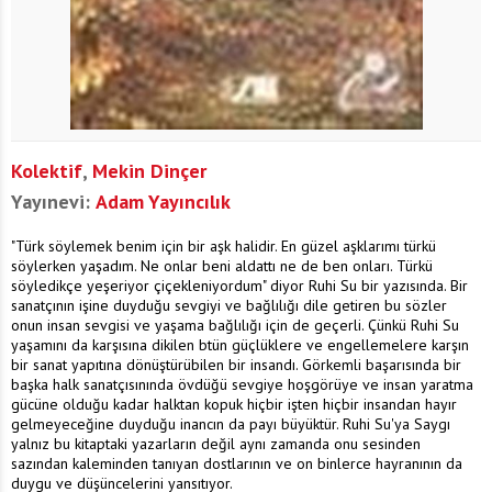
Kolektif
,
Mekin Dinçer
Yayınevi:
Adam Yayıncılık
"Türk söylemek benim için bir aşk halidir. En güzel aşklarımı türkü
söylerken yaşadım. Ne onlar beni aldattı ne de ben onları. Türkü
söyledikçe yeşeriyor çiçekleniyordum" diyor Ruhi Su bir yazısında. Bir
sanatçının işine duyduğu sevgiyi ve bağlılığı dile getiren bu sözler
onun insan sevgisi ve yaşama bağlılığı için de geçerli. Çünkü Ruhi Su
yaşamını da karşısına dikilen btün güçlüklere ve engellemelere karşın
bir sanat yapıtına dönüştürübilen bir insandı. Görkemli başarısında bir
başka halk sanatçısınında övdüğü sevgiye hoşgörüye ve insan yaratma
gücüne olduğu kadar halktan kopuk hiçbir işten hiçbir insandan hayır
gelmeyeceğine duyduğu inancın da payı büyüktür. Ruhi Su'ya Saygı
yalnız bu kitaptaki yazarların değil aynı zamanda onu sesinden
sazından kaleminden tanıyan dostlarının ve on binlerce hayranının da
duygu ve düşüncelerini yansıtıyor.