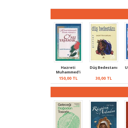
Hazreti
Düş Bedestanı
U
Muhammed'i
Sevmek, Anlamak
150,00
TL
30,00
TL
ve O'...