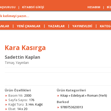
 BAŞVURUSU
|
KİTABEVİ GİRİŞİ
HESABIM
|
Bİ
|
|
|
|
ANLAR
YENİ ÇIKANLAR
YAZARLAR
YAYINEVLERİ
KATEG
Kara Kasırga
Sadettin Kaplan
Timaş Yayınları
Ürün Özellikleri
Ürün Kategorileri
Basım Yılı:
2000
Kitap
»
Edebiyat
»
Roman (Yerli)
Sayfa Sayısı:
176
Barkod
Kağıt Türü:
3. Hm. Kağıt
9789753620013
Ebat:
14 x 20