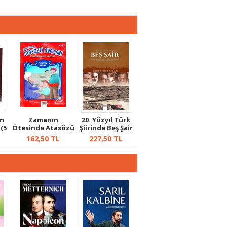
n
Zamanın
20. Yüzyıl Türk
 (5
Ötesinde Atasözü
Şiirinde Beş Şair
Avcıları
162,50
TL
227,50
TL