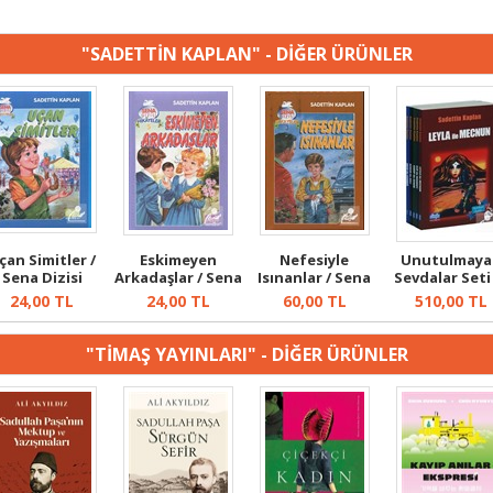
"SADETTİN KAPLAN" - DİĞER ÜRÜNLER
çan Simitler /
Eskimeyen
Nefesiyle
Unutulmaya
Sena Dizisi
Arkadaşlar / Sena
Isınanlar / Sena
Sevdalar Seti
Hikayeler 1
Dizisi Hikay...
Dizisi Hikaye...
Kitap)
24,00
TL
24,00
TL
60,00
TL
510,00
TL
"TİMAŞ YAYINLARI" - DİĞER ÜRÜNLER