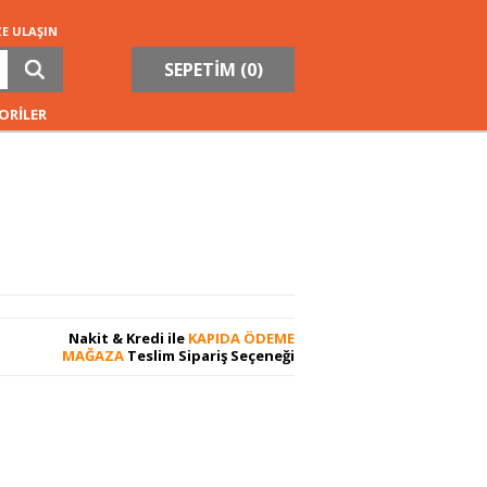
ZE ULAŞIN
SEPETİM (
0
)
ORİLER
Nakit & Kredi ile
KAPIDA ÖDEME
MAĞAZA
Teslim Sipariş Seçeneği