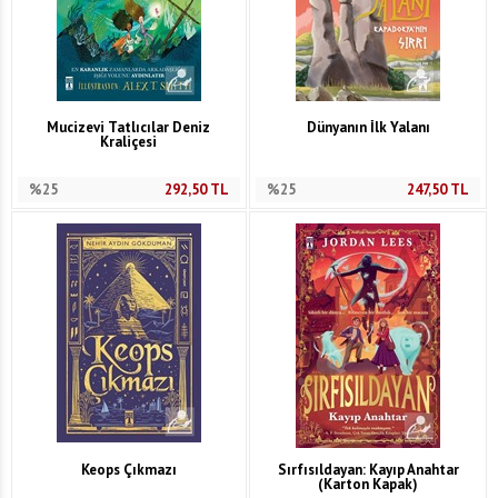
Mucizevi Tatlıcılar Deniz
Dünyanın İlk Yalanı
Kraliçesi
%25
292,50
TL
%25
247,50
TL
Keops Çıkmazı
Sırfısıldayan: Kayıp Anahtar
(Karton Kapak)