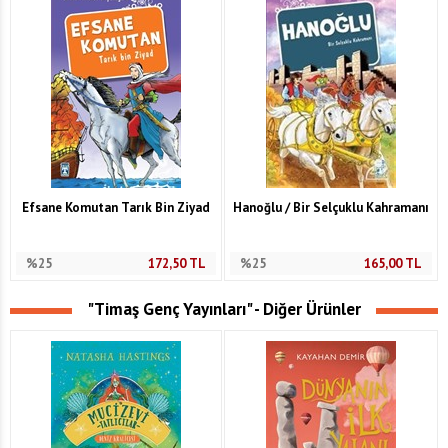
Efsane Komutan Tarık Bin Ziyad
Hanoğlu / Bir Selçuklu Kahramanı
%25
172,50
TL
%25
165,00
TL
"Timaş Genç Yayınları" - Diğer Ürünler