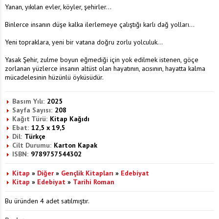
Yanan, yıkılan evler, köyler, şehirler...
Binlerce insanın düşe kalka ilerlemeye çalıştığı karlı dağ yolları...
Yeni topraklara, yeni bir vatana doğru zorlu yolculuk...
Yasak Şehir, zulme boyun eğmediği için yok edilmek istenen, göçe
zorlanan yüzlerce insanın altüst olan hayatının, acısının, hayatta kalma
mücadelesinin hüzünlü öyküsüdür.
Basım Yılı:
2025
Sayfa Sayısı:
208
Kağıt Türü:
Kitap Kağıdı
Ebat:
12,5 x 19,5
Dil:
Türkçe
Cilt Durumu:
Karton Kapak
ISBN:
9789757544302
Kitap
»
Diğer
»
Gençlik Kitapları
»
Edebiyat
Kitap
»
Edebiyat
»
Tarihi Roman
Bu üründen 4 adet satılmıştır.