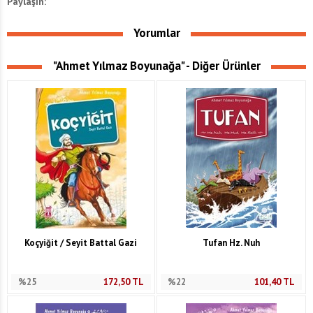
Paylaşın:
Yorumlar
"Ahmet Yılmaz Boyunağa" - Diğer Ürünler
Koçyiğit / Seyit Battal Gazi
Tufan Hz. Nuh
%25
172,50
TL
%22
101,40
TL