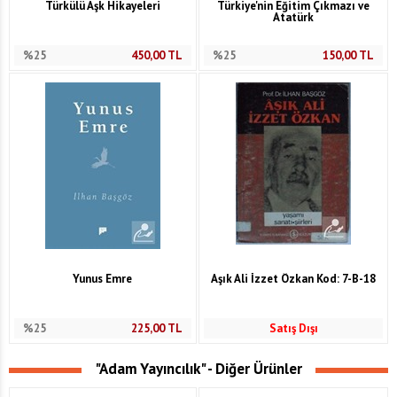
Türkülü Aşk Hikayeleri
Türkiye'nin Eğitim Çıkmazı ve
Atatürk
%25
450,00
TL
%25
150,00
TL
Yunus Emre
Aşık Ali İzzet Özkan Kod: 7-B-18
%25
225,00
TL
Satış Dışı
"Adam Yayıncılık" - Diğer Ürünler