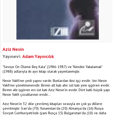
Aziz Nesin
Yayınevi:
Adam Yayıncılık
"Seviye On Ölüme Beş Kala" (1986-1987) ve "Kendini Yakalamak"
(1988) adlarıyla iki ayrı kitap olarak yayımlanmıştır.
Nesin Vakfı'nın yedi yapısı vardır. Bunlardan ikisi işçi evidir; biri Nesin
Vakfı'nın yönetmenevidir. Birinin alt katı ahır üst katı yine işgören evidir.
Birinin altı işgören evi üst katı Aziz Nesin'in evidir. Dört katlı büyük yapı
Nesin Vakfı çocuklarının evidir...
Aziz Nesin'in 32 dile çevrilmiş kitapları sırasıyla en çok şu dillere
çevrilmiştir: İran'da (70) Yunanistan'da (20) Almanya'da (16) Rusya
Sovyet Cumhuriyeti'nde (yani Rusça 15) Bulgaristan'da (10) ve daha