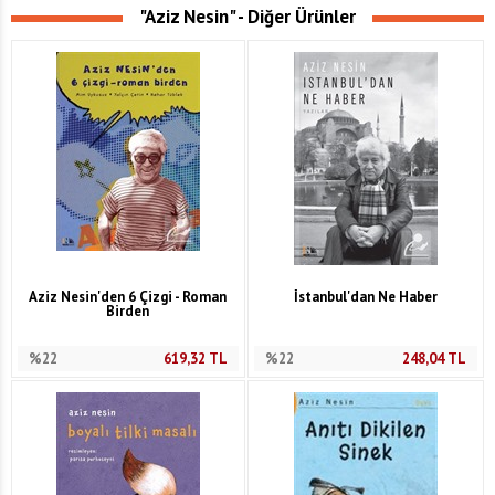
"Aziz Nesin" - Diğer Ürünler
Aziz Nesin'den 6 Çizgi - Roman
İstanbul'dan Ne Haber
Birden
%22
619,32
TL
%22
248,04
TL