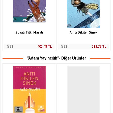
Boyalı Tilki Masalı
Anıtı Dikilen Sinek
%22
402,48
TL
%22
213,72
TL
"Adam Yayıncılık" - Diğer Ürünler