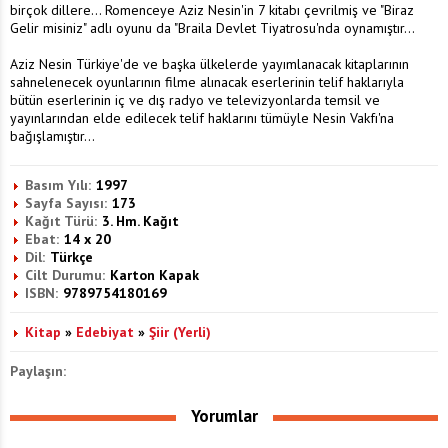
birçok dillere... Romenceye Aziz Nesin'in 7 kitabı çevrilmiş ve "Biraz
Gelir misiniz" adlı oyunu da "Braila Devlet Tiyatrosu'nda oynamıştır...
Aziz Nesin Türkiye'de ve başka ülkelerde yayımlanacak kitaplarının
sahnelenecek oyunlarının filme alınacak eserlerinin telif haklarıyla
bütün eserlerinin iç ve dış radyo ve televizyonlarda temsil ve
yayınlarından elde edilecek telif haklarını tümüyle Nesin Vakfı'na
bağışlamıştır...
Basım Yılı:
1997
Sayfa Sayısı:
173
Kağıt Türü:
3. Hm. Kağıt
Ebat:
14 x 20
Dil:
Türkçe
Cilt Durumu:
Karton Kapak
ISBN:
9789754180169
Kitap
»
Edebiyat
»
Şiir (Yerli)
Paylaşın:
Yorumlar