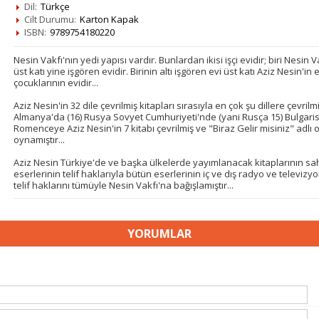
Dil:
Türkçe
Cilt Durumu:
Karton Kapak
ISBN:
9789754180220
Nesin Vakfı'nın yedi yapısı vardır. Bunlardan ikisi işçi evidir; biri Nesin V
üst katı yine işgören evidir. Birinin altı işgören evi üst katı Aziz Nesin'in
çocuklarının evidir...
Aziz Nesin'in 32 dile çevrilmiş kitapları sırasıyla en çok şu dillere çevrilm
Almanya'da (16) Rusya Sovyet Cumhuriyeti'nde (yani Rusça 15) Bulgarista
Romenceye Aziz Nesin'in 7 kitabı çevrilmiş ve "Biraz Gelir misiniz" adlı
oynamıştır...
Aziz Nesin Türkiye'de ve başka ülkelerde yayımlanacak kitaplarının sa
eserlerinin telif haklarıyla bütün eserlerinin iç ve dış radyo ve televiz
telif haklarını tümüyle Nesin Vakfı'na bağışlamıştır...
YORUMLAR