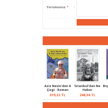
Yorumunuz
*
:
Aziz Nesin'den 6
İstanbul'dan Ne
Boy
Çizgi - Roman
Haber
Birden
619,32
TL
248,04
TL