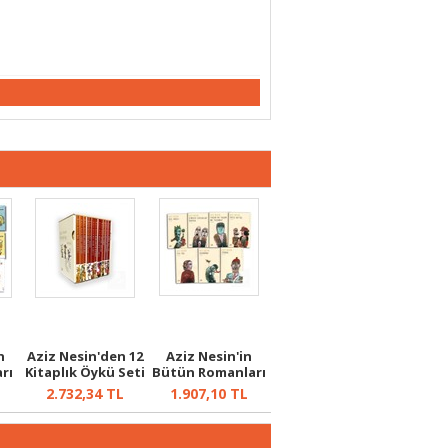
n
Aziz Nesin'den 12
Aziz Nesin'in
rı
Kitaplık Öykü Seti
Bütün Romanları
Seti (7 Ki...
L
2.732,34
TL
1.907,10
TL