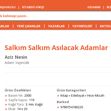
 BAŞVURUSU
|
KİTABEVİ GİRİŞİ
HESABIM
|
Bİ
|
|
|
|
ANLAR
YENİ ÇIKANLAR
YAZARLAR
YAYINEVLERİ
KATEG
Salkım Salkım Asılacak Adamlar
Aziz Nesin
Adam Yayıncılık
Ürün Özellikleri
Ürün Kategorileri
Basım Yılı:
2000
Kitap
»
Edebiyat
»
Hiciv-Mizah
Sayfa Sayısı:
119
Barkod
Kağıt Türü:
3. Hm. Kağıt
9789754180220
Ebat:
14 x 20