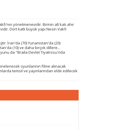
akfı'nın yönetmenevidir. Birinin alt katı ahır
 evidir. Dört katlı büyük yapı Nesin Vakfı
iştir: İran'da (70) Yunanistan'da (20)
n'da (10) ve daha birçok dillere...
 oyunu da "Braila Devlet Tiyatrosu'nda
hnelenecek oyunlarının filme alınacak
yonlarda temsil ve yayınlarından elde edilecek