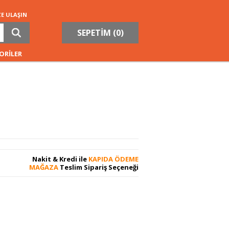
ZE ULAŞIN
SEPETİM (
0
)
ORİLER
Nakit & Kredi ile
KAPIDA ÖDEME
MAĞAZA
Teslim Sipariş Seçeneği