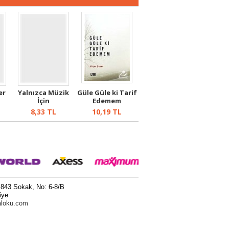
er
Yalnızca Müzik
Güle Güle ki Tarif
İçin
Edemem
8,33
TL
10,19
TL
 843 Sokak, No: 6-8/B
iye
aloku.com