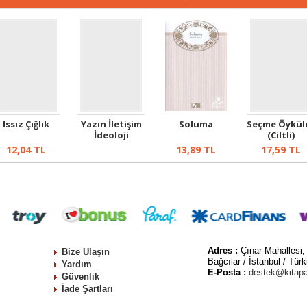
Issız Çığlık
Yazın İletişim
Soluma
Seçme Öykül
İdeoloji
(Ciltli)
12,04
TL
13,89
TL
17,59
TL
Adres :
Çınar Mahallesi,
Bize Ulaşın
Bağcılar / İstanbul / Türk
Yardım
E-Posta :
destek@kitap
Güvenlik
İade Şartları