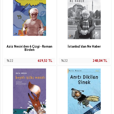
Aziz Nesin'den 6 Çizgi - Roman
İstanbul'dan Ne Haber
Birden
%22
619,32
TL
%22
248,04
TL