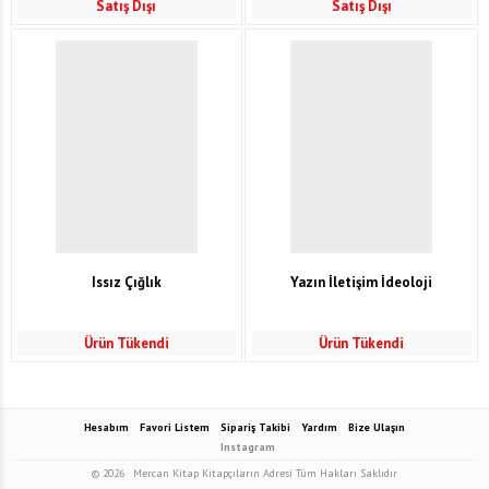
Satış Dışı
Satış Dışı
Issız Çığlık
Yazın İletişim İdeoloji
Ürün Tükendi
Ürün Tükendi
Hesabım
Favori Listem
Sipariş Takibi
Yardım
Bize Ulaşın
Instagram
© 2026
Mercan Kitap Kitapçıların Adresi Tüm Hakları Saklıdır