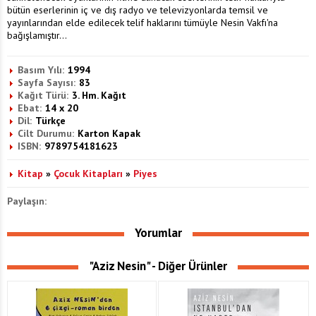
bütün eserlerinin iç ve dış radyo ve televizyonlarda temsil ve
yayınlarından elde edilecek telif haklarını tümüyle Nesin Vakfı'na
bağışlamıştır...
Basım Yılı:
1994
Sayfa Sayısı:
83
Kağıt Türü:
3. Hm. Kağıt
Ebat:
14 x 20
Dil:
Türkçe
Cilt Durumu:
Karton Kapak
ISBN:
9789754181623
Kitap
»
Çocuk Kitapları
»
Piyes
Paylaşın:
Yorumlar
"Aziz Nesin" - Diğer Ürünler