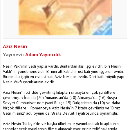
Aziz Nesin
Yayınevi:
Adam Yayıncılık
Nesin Vakfı'nın yedi yapısı vardır. Bunlardan ikisi işçi evidir; biri Nesin
Vakfı'nın yönetmenevidir. Birinin alt katı ahır üst katı yine işgören evidir.
Birinin altı işgören evi üst katı Aziz Nesin'in evidir. Dört katlı büyük yapı
Nesin Vakfı çocuklarının evidir...
Aziz Nesin'in 32 dile çevrilmiş kitapları sırasıyla en çok şu dillere
çevrilmiştir: İran'da (70) Yunanistan'da (20) Almanya'da (16) Rusya
Sovyet Cumhuriyeti'nde (yani Rusça 15) Bulgaristan'da (10) ve daha
birçok dillere... Romenceye Aziz Nesin'in 7 kitabı çevrilmiş ve "Biraz
Gelir misiniz" adlı oyunu da "Braila Devlet Tiyatrosu'nda oynamıştır...
Aziz Nesin Türkiye'de ve başka ülkelerde yayımlanacak kitaplarının
sahnelenecek oyunlarının filme alınacak eserlerinin telif haklarıyla