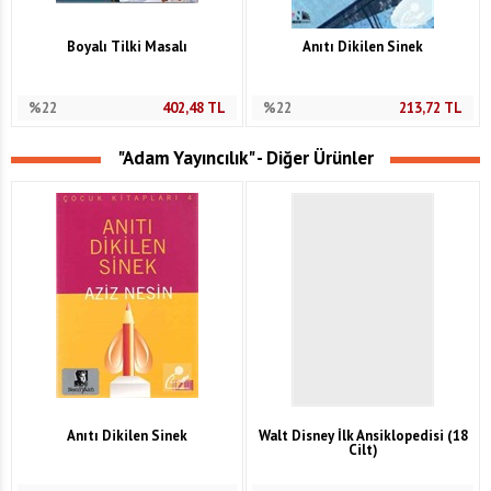
Boyalı Tilki Masalı
Anıtı Dikilen Sinek
%22
402,48
TL
%22
213,72
TL
"Adam Yayıncılık" - Diğer Ürünler
Anıtı Dikilen Sinek
Walt Disney İlk Ansiklopedisi (18
Cilt)