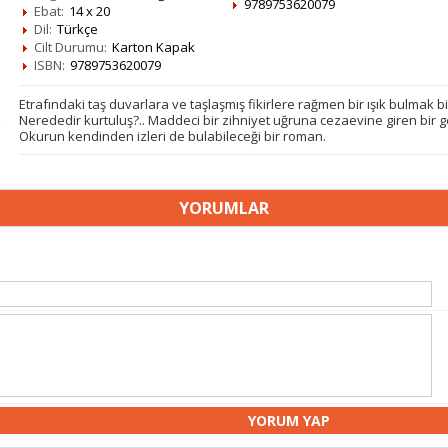
9789753620079
Ebat:
14 x 20
Dil:
Türkçe
Cilt Durumu:
Karton Kapak
ISBN:
9789753620079
Etrafındaki taş duvarlara ve taşlaşmış fikirlere rağmen bir ışık bulmak 
Nerededir kurtuluş?.. Maddeci bir zihniyet uğruna cezaevine giren bir ge
Okurun kendinden izleri de bulabileceği bir roman.
YORUMLAR