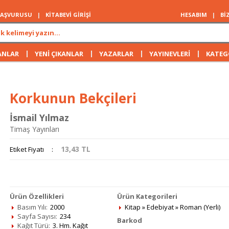
 BAŞVURUSU
|
KİTABEVİ GİRİŞİ
HESABIM
|
Bİ
|
|
|
|
ANLAR
YENİ ÇIKANLAR
YAZARLAR
YAYINEVLERİ
KATEG
Korkunun Bekçileri
İsmail Yılmaz
Timaş Yayınları
13,43
TL
Etiket Fiyatı
:
Ürün Özellikleri
Ürün Kategorileri
Basım Yılı:
2000
Kitap
»
Edebiyat
»
Roman (Yerli)
Sayfa Sayısı:
234
Barkod
Kağıt Türü:
3. Hm. Kağıt