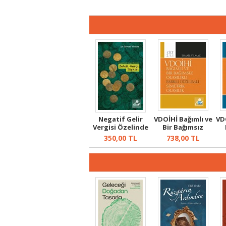
Negatif Gelir
VDOİHİ Bağımlı ve
VD
Vergisi Özelinde
Bir Bağımsız
Zekat Ver...
Olasılıkl...
350,00
TL
738,00
TL