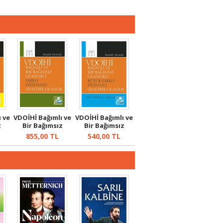
 ve
VDOİHİ Bağımlı ve
VDOİHİ Bağımlı ve
z
Bir Bağımsız
Bir Bağımsız
Olasılıkl...
Olasılıkl...
855,00
TL
540,00
TL