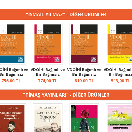
"İSMAİL YILMAZ" - DİĞER ÜRÜNLER
OİHİ Bağımlı ve
VDOİHİ Bağımlı ve
VDOİHİ Bağımlı ve
VDOİHİ Bağımlı
Bir Bağımsız
Bir Bağımsız
Bir Bağımsız
Bir Bağımsı
Olasılıkl...
Olasılıkl...
Olasılıkl...
Olasılıkl...
756,00
TL
774,00
TL
810,00
TL
513,00
TL
"TİMAŞ YAYINLARI" - DİĞER ÜRÜNLER