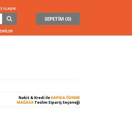
ZE ULAŞIN
SEPETİM (
0
)
ORİLER
Nakit & Kredi ile
KAPIDA ÖDEME
MAĞAZA
Teslim Sipariş Seçeneği