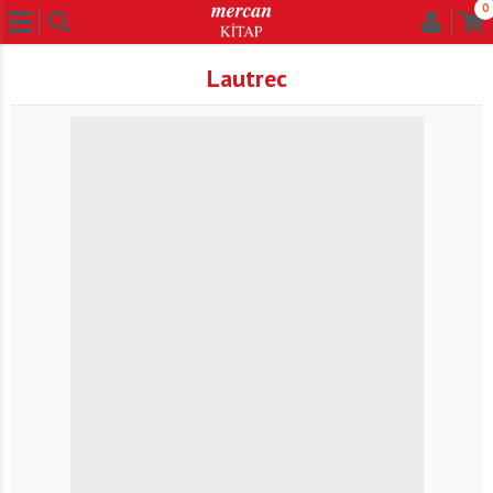
0
Lautrec