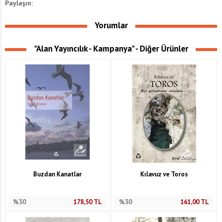
Paylaşın:
Yorumlar
"Alan Yayıncılık - Kampanya" - Diğer Ürünler
Buzdan Kanatlar
Kılavuz ve Toros
%30
178,50
TL
%30
161,00
TL