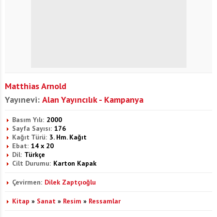
Matthias Arnold
Yayınevi:
Alan Yayıncılık - Kampanya
Basım Yılı:
2000
Sayfa Sayısı:
176
Kağıt Türü:
3. Hm. Kağıt
Ebat:
14 x 20
Dil:
Türkçe
Cilt Durumu:
Karton Kapak
Çevirmen:
Dilek Zaptçıoğlu
Kitap
»
Sanat
»
Resim
»
Ressamlar