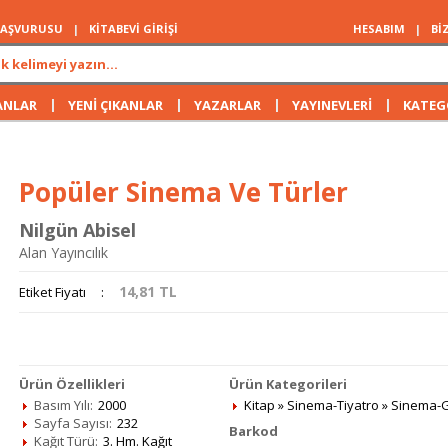
 BAŞVURUSU
|
KİTABEVİ GİRİŞİ
HESABIM
|
Bİ
|
|
|
|
ANLAR
YENİ ÇIKANLAR
YAZARLAR
YAYINEVLERİ
KATEG
Popüler Sinema Ve Türler
Nilgün Abisel
Alan Yayıncılık
14,81
TL
Etiket Fiyatı
:
Ürün Özellikleri
Ürün Kategorileri
Basım Yılı:
2000
Kitap
»
Sinema-Tiyatro
»
Sinema-
Sayfa Sayısı:
232
Barkod
Kağıt Türü:
3. Hm. Kağıt