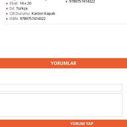
9789757414322
Ebat:
14 x 20
Dil:
Türkçe
Cilt Durumu:
Karton Kapak
ISBN:
9789757414322
YORUMLAR