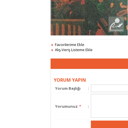
Favorilerime Ekle
Alış-Veriş Listeme Ekle
YORUM YAPIN
Yorum Başlığı
:
Yorumunuz
*
: