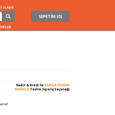
ZE ULAŞIN
SEPETİM (
0
)
ORİLER
Nakit & Kredi ile
KAPIDA ÖDEME
MAĞAZA
Teslim Sipariş Seçeneği
Genel