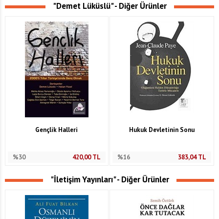
"Demet Lüküslü" - Diğer Ürünler
Gençlik Halleri
Hukuk Devletinin Sonu
%30
420,00
TL
%16
383,04
TL
"İletişim Yayınları" - Diğer Ürünler