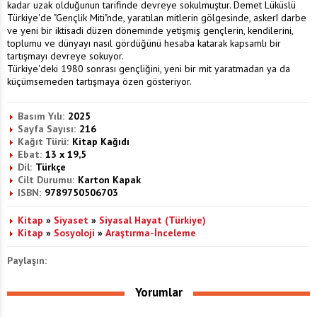
kadar uzak olduğunun tarifinde devreye sokulmuştur. Demet Lüküslü
Türkiye'de "Gençlik Miti"nde, yaratılan mitlerin gölgesinde, askerî darbe
ve yeni bir iktisadi düzen döneminde yetişmiş gençlerin, kendilerini,
toplumu ve dünyayı nasıl gördüğünü hesaba katarak kapsamlı bir
tartışmayı devreye sokuyor.
Türkiye'deki 1980 sonrası gençliğini, yeni bir mit yaratmadan ya da
küçümsemeden tartışmaya özen gösteriyor.
Basım Yılı:
2025
Sayfa Sayısı:
216
Kağıt Türü:
Kitap Kağıdı
Ebat:
13 x 19,5
Dil:
Türkçe
Cilt Durumu:
Karton Kapak
ISBN:
9789750506703
Kitap
»
Siyaset
»
Siyasal Hayat (Türkiye)
Kitap
»
Sosyoloji
»
Araştırma-İnceleme
Paylaşın:
Yorumlar