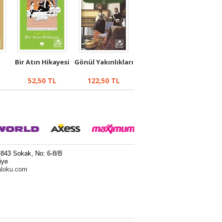
Bir Atın Hikayesi
Gönül Yakınlıkları
52,50
TL
122,50
TL
 843 Sokak, No: 6-8/B
iye
aloku.com