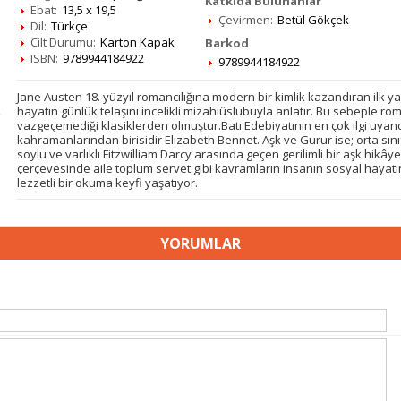
Katkıda Bulunanlar
Ebat:
13,5 x 19,5
Çevirmen:
Betül Gökçek
Dil:
Türkçe
Cilt Durumu:
Karton Kapak
Barkod
ISBN:
9789944184922
9789944184922
Jane Austen 18. yüzyıl romancılığına modern bir kimlik kazandıran ilk ya
hayatın günlük telaşını incelikli mizahiüslubuyla anlatır. Bu sebeple 
vazgeçemediği klasiklerden olmuştur.Batı Edebiyatının en çok ilgi uya
kahramanlarından birisidir Elizabeth Bennet. Aşk ve Gurur ise; orta sın
soylu ve varlıklı Fitzwilliam Darcy arasında geçen gerilimli bir aşk hikâ
çerçevesinde aile toplum servet gibi kavramların insanın sosyal hayatı
lezzetli bir okuma keyfi yaşatıyor.
YORUMLAR