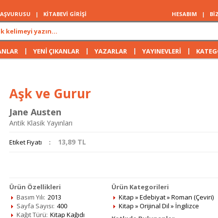
 BAŞVURUSU
|
KİTABEVİ GİRİŞİ
HESABIM
|
Bİ
|
|
|
|
ANLAR
YENİ ÇIKANLAR
YAZARLAR
YAYINEVLERİ
KATEG
Aşk ve Gurur
Jane Austen
Antik Klasik Yayınları
13,89
TL
Etiket Fiyatı
:
Ürün Özellikleri
Ürün Kategorileri
Basım Yılı:
2013
Kitap
»
Edebiyat
»
Roman (Çeviri)
Sayfa Sayısı:
400
Kitap
»
Orijinal Dil
»
İngilizce
Kağıt Türü:
Kitap Kağıdı