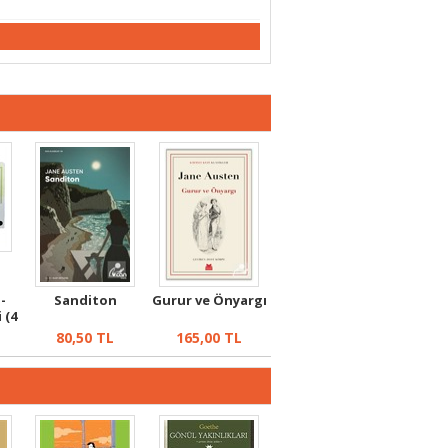
-
Sanditon
Gurur ve Önyargı
 (4
80,50
TL
165,00
TL