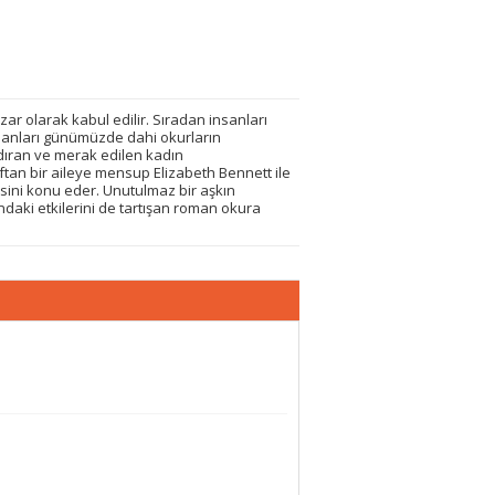
zar olarak kabul edilir. Sıradan insanları
romanları günümüzde dahi okurların
ndıran ve merak edilen kadın
ıftan bir aileye mensup Elizabeth Bennett ile
yesini konu eder. Unutulmaz bir aşkın
ndaki etkilerini de tartışan roman okura