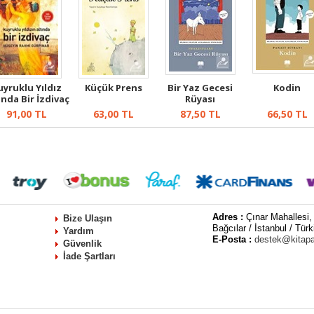
uyruklu Yıldız
Küçük Prens
Bir Yaz Gecesi
Kodin
ında Bir İzdivaç
Rüyası
91,00
TL
63,00
TL
87,50
TL
66,50
TL
Adres :
Çınar Mahallesi,
Bize Ulaşın
Bağcılar / İstanbul / Türk
Yardım
E-Posta :
destek@kitap
Güvenlik
İade Şartları