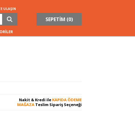
ZE ULAŞIN
SEPETİM (
0
)
ORİLER
Nakit & Kredi ile
KAPIDA ÖDEME
MAĞAZA
Teslim Sipariş Seçeneği