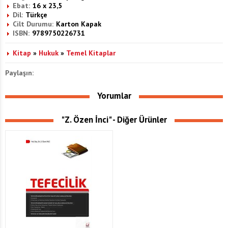
Ebat:
16 x 23,5
Dil:
Türkçe
Cilt Durumu:
Karton Kapak
ISBN:
9789750226731
Kitap
»
Hukuk
»
Temel Kitaplar
Paylaşın:
Yorumlar
"Z. Özen İnci" - Diğer Ürünler