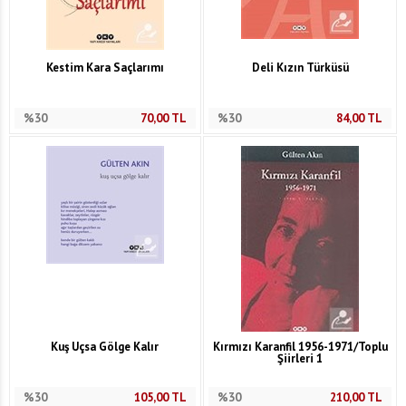
Kestim Kara Saçlarımı
Deli Kızın Türküsü
%30
70,00
TL
%30
84,00
TL
Kuş Uçsa Gölge Kalır
Kırmızı Karanfil 1956-1971/Toplu
Şiirleri 1
%30
105,00
TL
%30
210,00
TL