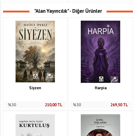
"Alan Yayıncılık" - Diğer Ürünler
Siyzen
Harpia
%30
210,00
TL
%30
269,50
TL