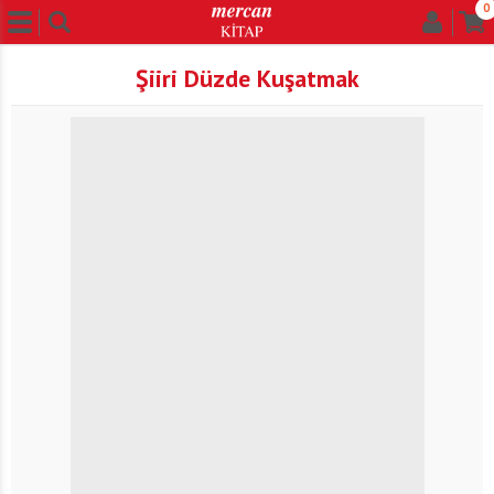
0
Şiiri Düzde Kuşatmak