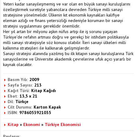
Yeteri kadar sanayileşmemiş ve var olan en büyük sanayi kuruluşlarını
özelleştirmek suretiyle yabancılara devreden Türkiye milli sanayi
stratejisine yönelmelidir. Ülkenin kıt ekonomik kaynakları kalifiye
eleman azlığı ve finans yetersizliği nedeniyle korumavı bir sanayi
stratejisi uygulanması gereklidir önemlidir.
Her yıl artan bir milyonu aşkın nüfus artışı ile iş sorunu yaşayan
Türkiye'de refahın artması doğru ve gerekçi bir istihdam politikasıyla
milli sanayi stratejisiyle söz konusu olabilir. İleri sanayi ülkeleri milli
kalkınma stratejileri ile kalkınarak gelişmişlerdir.
Sanayi stratejisi alanında yazılmış bu ilk kitapın sanayi kuruluşlarına Türk
sanayicilerine ve Üniversite akademik çevrelerine ufuk açıcı yararlı bir
kaynak olacaktır.
Basım Yılı:
2009
Sayfa Sayısı:
213
Kağıt Türü:
Kitap Kağıdı
Ebat:
13,5 x 21
Dil:
Türkçe
Cilt Durumu:
Karton Kapak
ISBN:
9786053921035
Kitap
»
Ekonomi
»
Türkiye Ekonomisi
Paylaşın: