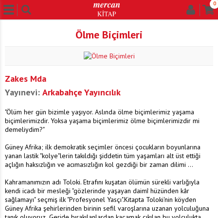
0
Ölme Biçimleri
Zakes Mda
Yayınevi:
Arkabahçe Yayıncılık
"Ölüm her gün bizimle yaşıyor. Aslında ölme biçimlerimiz yaşama
biçimlerimizdir. Yoksa yaşama biçimlerimiz ölme biçimlerimizdir mi
demeliydim?"
Güney Afrika; ilk demokratik seçimler öncesi çocukların boyunlarına
yanan lastik "kolye"lerin takıldığı şiddetin tüm yaşamları alt üst ettiği
açlığın haksızlığın ve acımasızlığın kol gezdiği bir zaman dilimi ...
Kahramanımızın adı Toloki. Etrafını kuşatan ölümün sürekli varlığıyla
kendi icadı bir mesleği "gözlerinde yaşayan daimî hüzünden kâr
sağlamayı" seçmiş ilk "Profesyonel Yasçı".Kitapta Toloki'nin köyden
Güney Afrika şehirlerinden birinin sefil varoşlarına uzanan yolculuğuna
tanık oluyoruz..Geride bırakılanlardan kaçamak çıkılan bu yolculukta