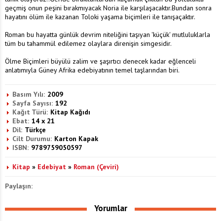
geçmiş onun peşini bırakmıyacak Noria ile karşılaşacaktır.Bundan sonra
hayatını ölüm ile kazanan Toloki yaşama biçimleri ile tanışaçaktır.
Roman bu hayatta günlük devrim niteliğini taşıyan 'küçük' mutluluklarla
tüm bu tahammül edilemez olaylara direnişin simgesidir.
Ölme Biçimleri büyülü zalim ve şaşırtıcı denecek kadar eğlenceli
anlatımıyla Güney Afrika edebiyatının temel taşlarından biri.
Basım Yılı:
2009
Sayfa Sayısı:
192
Kağıt Türü:
Kitap Kağıdı
Ebat:
14 x 21
Dil:
Türkçe
Cilt Durumu:
Karton Kapak
ISBN:
9789759050597
Kitap
»
Edebiyat
»
Roman (Çeviri)
Paylaşın:
Yorumlar