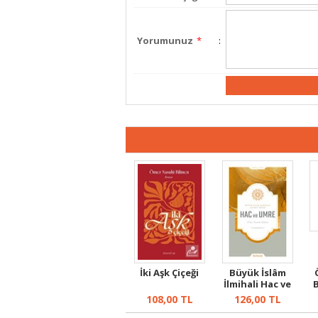
Yorumunuz
*
:
İki Aşk Çiçeği
Büyük İslâm
İlmihali Hac ve
Umre
108,00
TL
126,00
TL