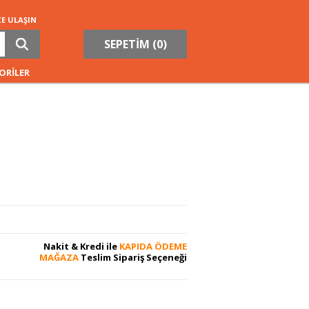
ZE ULAŞIN
SEPETİM (
0
)
ORİLER
Nakit & Kredi ile
KAPIDA ÖDEME
MAĞAZA
Teslim Sipariş Seçeneği