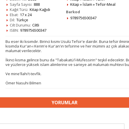
Sayfa Sayısı:
888
Kitap
»
İslam
»
Tefsir-Meal
Kağıt Türü:
Kitap Kağıdı
Barkod
Ebat:
17 x 24
9789756500347
Dil:
Türkçe
Cilt Durumu:
Ciltli
ISBN:
9789756500347
Bu eser iki kısımdır. Birinci kısmı Usulü Tefsir'e dairdir. Buna tefsir il
kısımda Kur'an-ı Kerim'e Kur'an'ın tefsirine ve her mümini az çok alakad
malumat verilecektir.
İkinci kısma gelince bunu da "Tabakatü'l-Müfessirin" teşkil edecektir. B
ve yüzlerce yüksek islam alimlerine ve sarieye ait malumatı muhtevi bu
Ve mine'llahi't-tevfik.
Ömer Nasuhi Bilmen
YORUMLAR