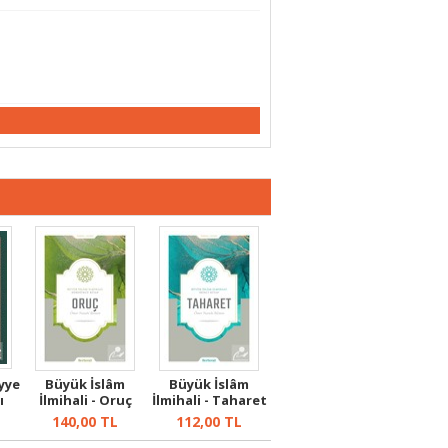
yye
Büyük İslâm
Büyük İslâm
ı
İlmihali - Oruç
İlmihali - Taharet
140,00
TL
112,00
TL