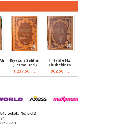
Ali
Riyazü's Salihin
I. Halife Hz.
(Termo Deri)
Ebubekir ra.
Hayatı, Şahsi...
L
1.237,50
TL
962,50
TL
 843 Sokak, No: 6-8/B
iye
aloku.com