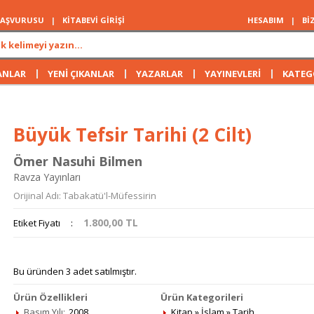
 BAŞVURUSU
|
KİTABEVİ GİRİŞİ
HESABIM
|
Bİ
|
|
|
|
ANLAR
YENİ ÇIKANLAR
YAZARLAR
YAYINEVLERİ
KATEG
Büyük Tefsir Tarihi (2 Cilt)
Ömer Nasuhi Bilmen
Ravza Yayınları
Orijinal Adı: Tabakatü'l-Müfessirin
1.800,00
TL
Etiket Fiyatı
:
Bu üründen 3 adet satılmıştır.
Ürün Özellikleri
Ürün Kategorileri
Basım Yılı:
2008
Kitap
»
İslam
»
Tarih