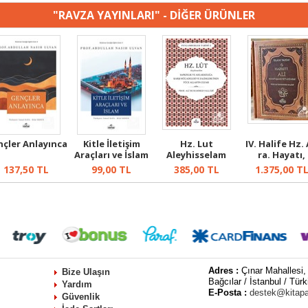
"RAVZA YAYINLARI" - DİĞER ÜRÜNLER
çler Anlayınca
Kitle İletişim
Hz. Lut
IV. Halife Hz. 
Araçları ve İslam
Aleyhisselam
ra. Hayatı,
Şahsiyeti...
137,50
TL
99,00
TL
385,00
TL
1.375,00
T
Adres :
Çınar Mahallesi,
Bize Ulaşın
Bağcılar / İstanbul / Türk
Yardım
E-Posta :
destek@kitap
Güvenlik