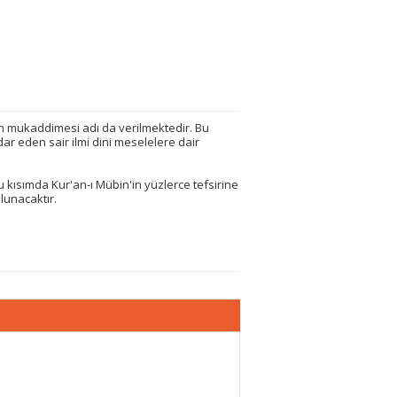
minin mukaddimesi adı da verilmektedir. Bu
ar eden sair ilmi dini meselelere dair
u kısımda Kur'an-ı Mübin'in yüzlerce tefsirine
lunacaktır.