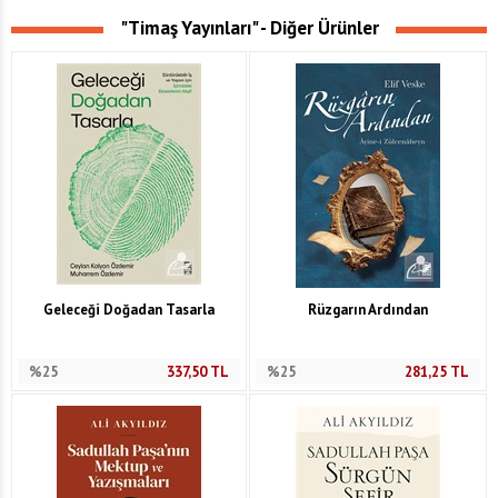
"Timaş Yayınları" - Diğer Ürünler
Geleceği Doğadan Tasarla
Rüzgarın Ardından
%25
337,50
TL
%25
281,25
TL