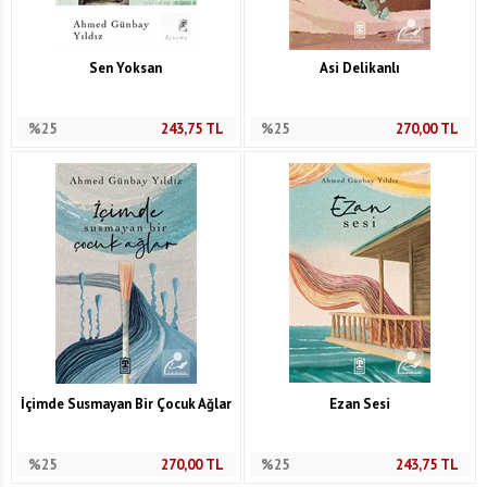
Sen Yoksan
Asi Delikanlı
%25
243,75
TL
%25
270,00
TL
İçimde Susmayan Bir Çocuk Ağlar
Ezan Sesi
%25
270,00
TL
%25
243,75
TL