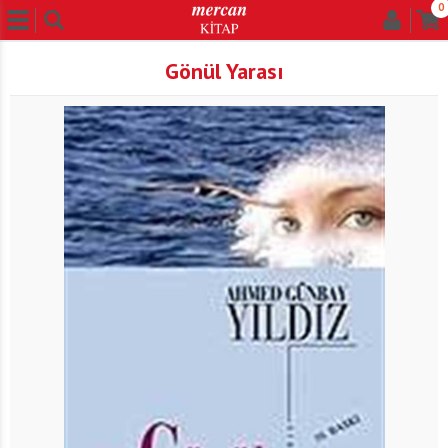
0
Gönül Yarası