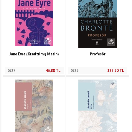
Jane Eyre (Kısaltılmış Metin)
Profesör
%27
43,80
TL
%25
322,50
TL