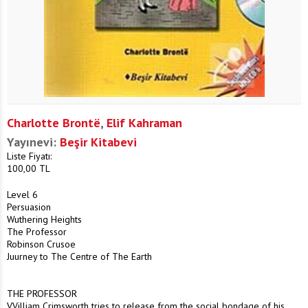
Charlotte Brontë
,
Elif Kahraman
Yayınevi:
Beşir Kitabevi
Liste Fiyatı:
100,00
TL
Level 6
Persuasion
Wuthering Heights
The Professor
Robinson Crusoe
Juurney to The Centre of The Earth
THE PROFESSOR
VVilliam Crimsworth tries to release from the social bondage of his