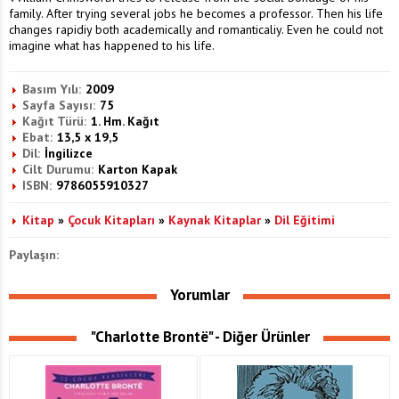
family. After trying several jobs he becomes a professor. Then his life
changes rapidiy both academically and romanticaliy. Even he could not
imagine what has happened to his life.
Basım Yılı:
2009
Sayfa Sayısı:
75
Kağıt Türü:
1. Hm. Kağıt
Ebat:
13,5 x 19,5
Dil:
İngilizce
Cilt Durumu:
Karton Kapak
ISBN:
9786055910327
Kitap
»
Çocuk Kitapları
»
Kaynak Kitaplar
»
Dil Eğitimi
Paylaşın:
Yorumlar
"Charlotte Brontë" - Diğer Ürünler