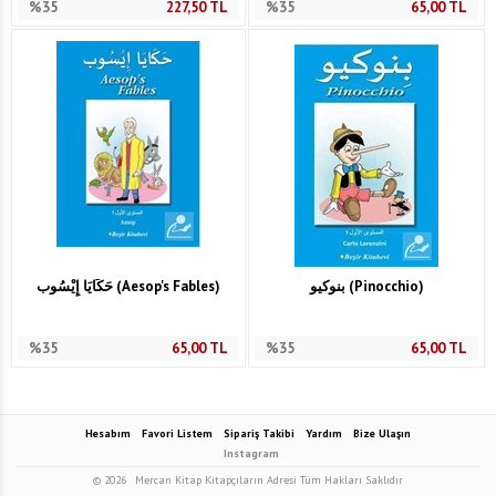
%35
227,50
TL
%35
65,00
TL
بنوكيو (Pinocchio)
حَكَايَا إِيْسُوب (Aesop's Fables)
%35
65,00
TL
%35
65,00
TL
Hesabım
Favori Listem
Sipariş Takibi
Yardım
Bize Ulaşın
Instagram
© 2026
Mercan Kitap Kitapçıların Adresi Tüm Hakları Saklıdır