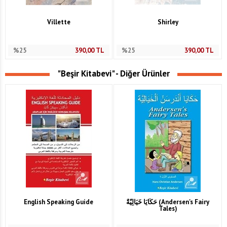
Villette
Shirley
%25
390,00
TL
%25
390,00
TL
"Beşir Kitabevi" - Diğer Ürünler
English Speaking Guide
حَكَايَا خَيَالِيَّةٌ (Andersen's Fairy
Tales)