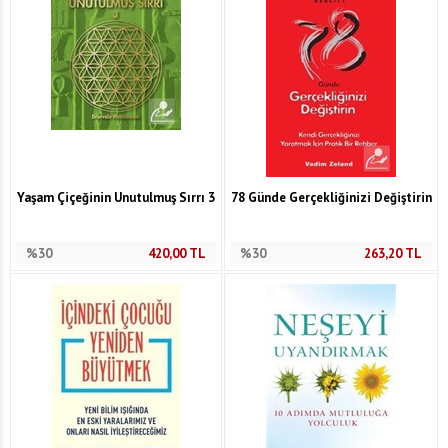
Yaşam Çiçeğinin Unutulmuş Sırrı 3
78 Günde Gerçekliğinizi Değiştirin
%30
420,00
TL
%30
263,20
TL