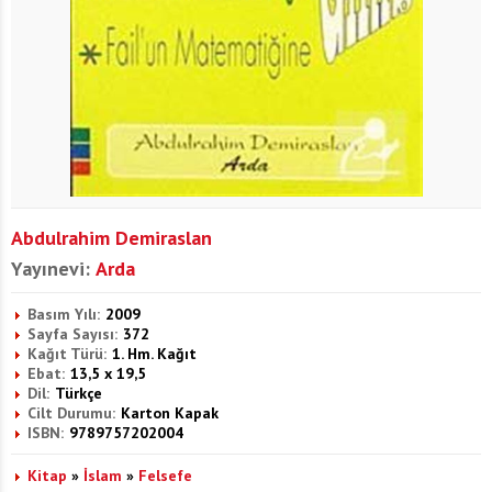
Abdulrahim Demiraslan
Yayınevi:
Arda
Basım Yılı:
2009
Sayfa Sayısı:
372
Kağıt Türü:
1. Hm. Kağıt
Ebat:
13,5 x 19,5
Dil:
Türkçe
Cilt Durumu:
Karton Kapak
ISBN:
9789757202004
Kitap
»
İslam
»
Felsefe