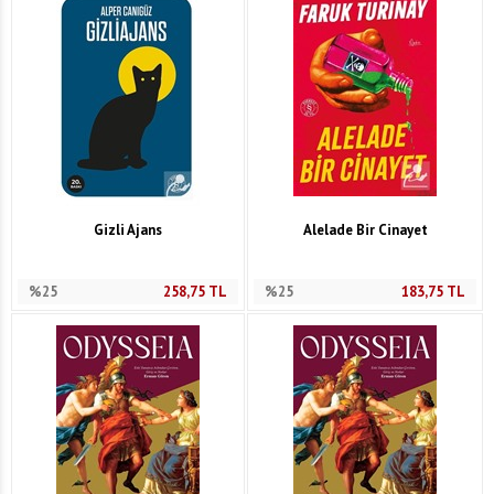
Gizli Ajans
Alelade Bir Cinayet
%25
258,75
TL
%25
183,75
TL