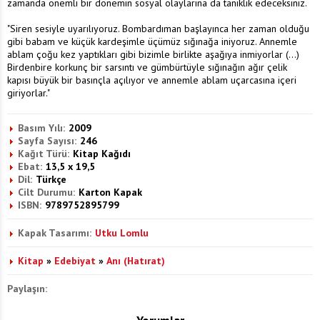
zamanda önemli bir dönemin sosyal olaylarına da tanıklık edeceksiniz.
"Siren sesiyle uyarılıyoruz. Bombardıman başlayınca her zaman olduğu
gibi babam ve küçük kardeşimle üçümüz sığınağa iniyoruz. Annemle
ablam çoğu kez yaptıkları gibi bizimle birlikte aşağıya inmiyorlar (...)
Birdenbire korkunç bir sarsıntı ve gümbürtüyle sığınağın ağır çelik
kapısı büyük bir basınçla açılıyor ve annemle ablam uçarcasına içeri
giriyorlar."
Basım Yılı:
2009
Sayfa Sayısı:
246
Kağıt Türü:
Kitap Kağıdı
Ebat:
13,5 x 19,5
Dil:
Türkçe
Cilt Durumu:
Karton Kapak
ISBN:
9789752895799
Kapak Tasarımı:
Utku Lomlu
Kitap
»
Edebiyat
»
Anı (Hatırat)
Paylaşın: