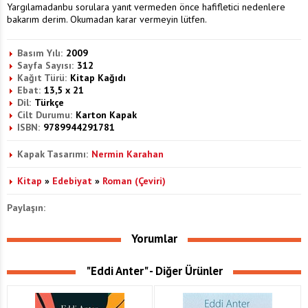
Yargılamadanbu sorulara yanıt vermeden önce hafifletici nedenlere
bakarım derim. Okumadan karar vermeyin lütfen.
Basım Yılı:
2009
Sayfa Sayısı:
312
Kağıt Türü:
Kitap Kağıdı
Ebat:
13,5 x 21
Dil:
Türkçe
Cilt Durumu:
Karton Kapak
ISBN:
9789944291781
Kapak Tasarımı:
Nermin Karahan
Kitap
»
Edebiyat
»
Roman (Çeviri)
Paylaşın:
Yorumlar
"Eddi Anter" - Diğer Ürünler