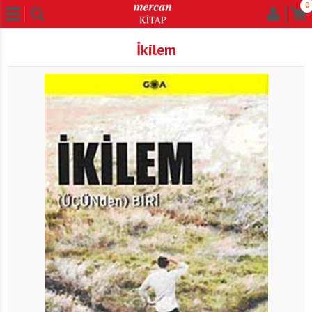
0
İkilem