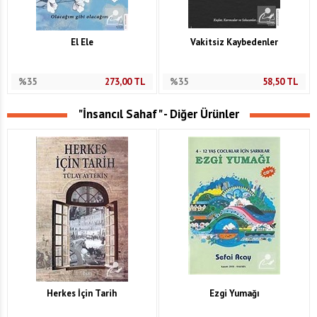
El Ele
Vakitsiz Kaybedenler
%35
273,00
TL
%35
58,50
TL
"İnsancıl Sahaf" - Diğer Ürünler
Herkes İçin Tarih
Ezgi Yumağı