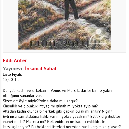
Eddi Anter
Yayınevi:
İnsancıl Sahaf
Liste Fiyatı:
15,00
TL
Dünyalı kadın ve erkeklerin Venüs ve Mars kadar birbirine yakın
olduğunu sananlar var.
Sizce de öyle miyiz?Yoksa daha mı uzagız?
Cinsellik ve çıplaklık ihtiyaç mı günah mı yoksa ayıp mı?
Altadan kadın olunca bir erkek gibi çapkın olrak mı anılır? Niçin?
Evli insanları aldatma hakkı var mı yoksa yasak mı? Evlilik dışı ilişkiler
ihanet midir? Macera mı? Beklentilerin ne kadarı evliliklerle
karşılaşılanıyor? Bu beklenti listeleri nereden nasıl karşımıza çıkıyor?