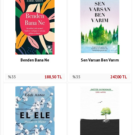
Benden Bana Ne
Sen Varsan Ben Varım
%35
188,50
TL
%35
247,00
TL