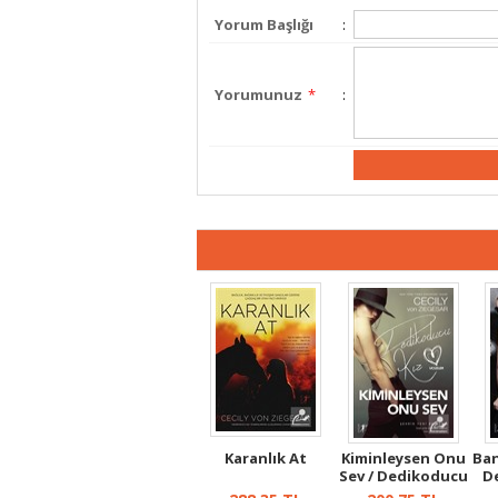
Yorum Başlığı
:
Yorumunuz
*
:
Karanlık At
Kiminleysen Onu
Ban
Sev / Dedikoducu
D
Kız Üçü...