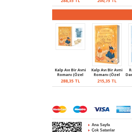
288,35
TL
200,75
TL
Kalp Avı Bir Avni
Kalp Avı Bir Avni
R
Romanı (Özel
Romanı (Özel
Dar
Baskı) (C...
Baskı)
288,35
TL
215,35
TL
Ana Sayfa
Çok Satanlar