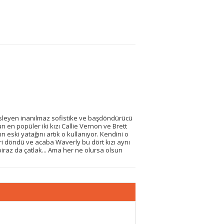
süsleyen inanılmaz sofistike ve başdöndürücü
n en popüler iki kızı Callie Vernon ve Brett
 eski yatağını artık o kullanıyor. Kendini o
eri döndü ve acaba Waverly bu dört kızı aynı
iraz da çatlak... Ama her ne olursa olsun