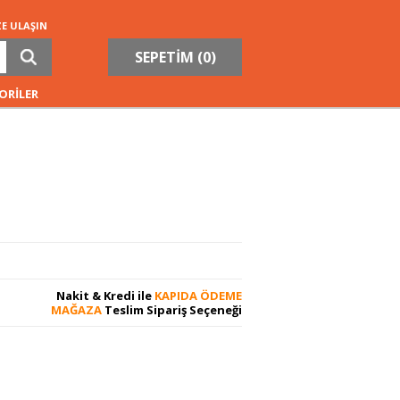
ZE ULAŞIN
SEPETİM (
0
)
ORİLER
Nakit & Kredi ile
KAPIDA ÖDEME
MAĞAZA
Teslim Sipariş Seçeneği