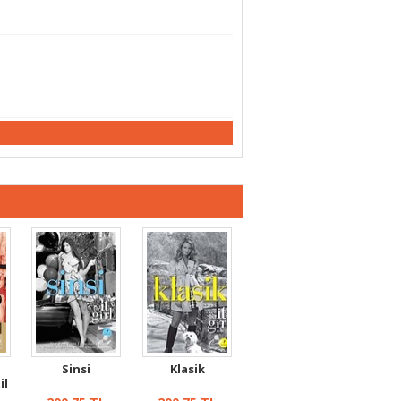
Sinsi
Klasik
il