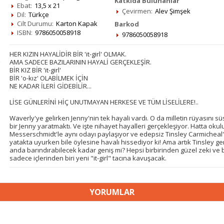
Katkıda Bulunanlar
Ebat:
13,5 x 21
Çevirmen:
Alev Şimşek
Dil:
Türkçe
Cilt Durumu:
Karton Kapak
Barkod
ISBN:
9786050058918
9786050058918
HER KIZIN HAYALİDİR BİR 'it-girl' OLMAK.
AMA SADECE BAZILARININ HAYALİ GERÇEKLEŞİR.
BİR KIZ BİR 'it-girl'
BİR 'o-kız' OLABİLMEK İÇİN
NE KADAR İLERİ GİDEBİLİR...
LİSE GÜNLERİNİ HİÇ UNUTMAYAN HERKESE VE TÜM LİSELİLERE!..
Waverly'ye gelirken Jenny'nin tek hayali vardı. O da milletin rüyasını 
bir Jenny yaratmaktı. Ve işte nihayet hayalleri gerçekleşiyor. Hatta okulu
Messerschmidt'le aynı odayı paylaşıyor ve edepsiz Tinsley Carmicheal'ın
yatakta uyurken bile öylesine havalı hissediyor ki! Ama artık Tinsley g
anda barındırabilecek kadar geniş mi? Hepsi birbirinden güzel zeki ve b
sadece içlerinden biri yeni "it-girl" tacına kavuşacak.
YORUMLAR