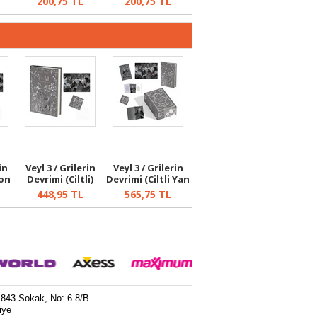
200,75
TL
200,75
TL
in
Veyl 3 / Grilerin
Veyl 3 / Grilerin
ton
Devrimi (Ciltli)
Devrimi (Ciltli Yan
Bo...
448,95
TL
565,75
TL
 843 Sokak, No: 6-8/B
iye