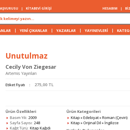
 BAŞVURUSU
|
KİTABEVİ GİRİŞİ
HESABIM
|
Bİ
|
|
|
|
ANLAR
YENİ ÇIKANLAR
YAZARLAR
YAYINEVLERİ
KATEG
Unutulmaz
Cecily Von Ziegesar
Artemis Yayınları
275,00
TL
Etiket Fiyatı
:
Ürün Özellikleri
Ürün Kategorileri
Basım Yılı:
2009
Kitap
»
Edebiyat
»
Roman (Çeviri)
Sayfa Sayısı:
248
Kitap
»
Orijinal Dil
»
İngilizce
Kağıt Türü:
Kitap Kağıdı