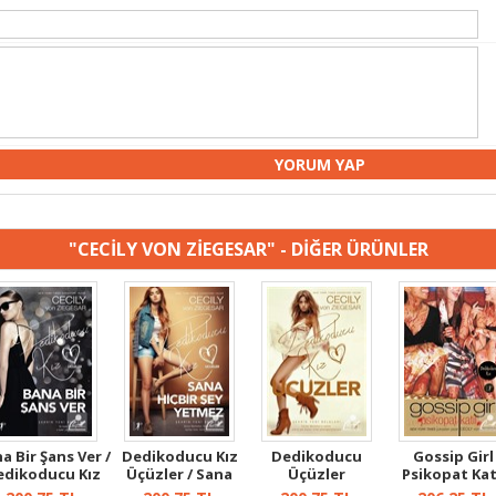
"CECİLY VON ZİEGESAR" - DİĞER ÜRÜNLER
a Bir Şans Ver /
Dedikoducu Kız
Dedikoducu
Gossip Girl
edikoducu Kız
Üçüzler / Sana
Üçüzler
Psikopat Kat
Üçüzl...
Hiçbir Şey...