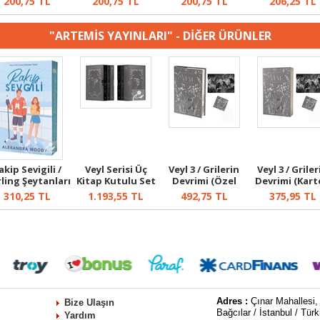
200,75
TL
200,75
TL
200,75
TL
206,25
TL
"ARTEMİS YAYINLARI" - DİĞER ÜRÜNLER
akip Sevigili /
Veyl Serisi Üç
Veyl 3 / Grilerin
Veyl 3 / Griler
ling Şeytanları
Kitap Kutulu Set
Devrimi (Özel
Devrimi (Kar
1
(Ciltli)
Baskı Ya...
Kapak)
310,25
TL
1.193,55
TL
492,75
TL
375,95
TL
Adres :
Çınar Mahallesi,
Bize Ulaşın
Bağcılar / İstanbul / Türk
Yardım