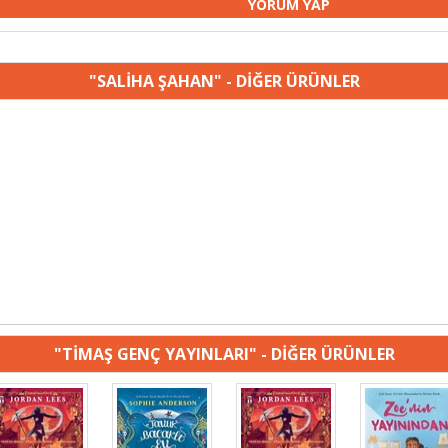
"SALİHA ŞAHAN" - DİĞER ÜRÜNLER
"TİMAŞ GENÇ YAYINLARI" - DİĞER ÜRÜNLER