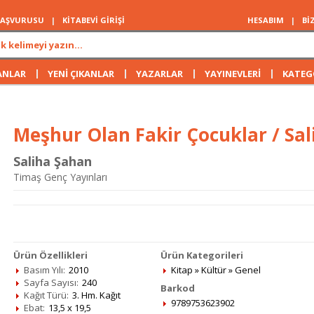
 BAŞVURUSU
|
KİTABEVİ GİRİŞİ
HESABIM
|
Bİ
|
|
|
|
ANLAR
YENİ ÇIKANLAR
YAZARLAR
YAYINEVLERİ
KATEG
Meşhur Olan Fakir Çocuklar / Sa
Saliha Şahan
Timaş Genç Yayınları
Ürün Özellikleri
Ürün Kategorileri
Basım Yılı:
2010
Kitap
»
Kültür
»
Genel
Sayfa Sayısı:
240
Barkod
Kağıt Türü:
3. Hm. Kağıt
9789753623902
Ebat:
13,5 x 19,5