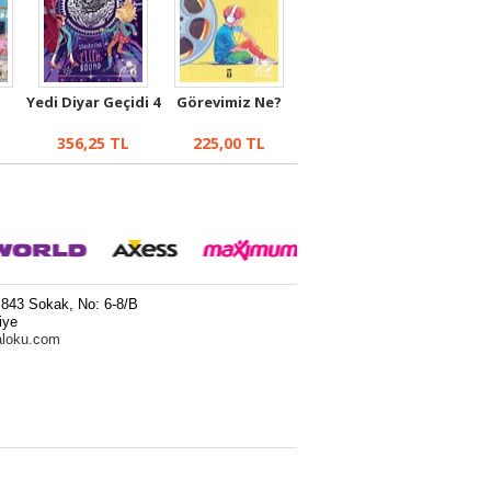
Yedi Diyar Geçidi 4
Görevimiz Ne?
356,25
TL
225,00
TL
 843 Sokak, No: 6-8/B
iye
aloku.com