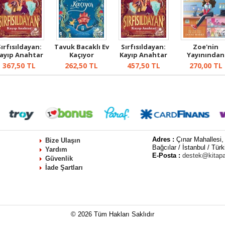
Sırfısıldayan:
Tavuk Bacaklı Ev
Sırfısıldayan:
Zoe'nin
ayıp Anahtar
Kaçıyor
Kayıp Anahtar
Yayınından
Karton Kap...
(Ciltli)
367,50
TL
262,50
TL
457,50
TL
270,00
TL
Adres :
Çınar Mahallesi,
Bize Ulaşın
Bağcılar / İstanbul / Türk
Yardım
E-Posta :
destek@kitap
Güvenlik
İade Şartları
© 2026 Tüm Hakları Saklıdır