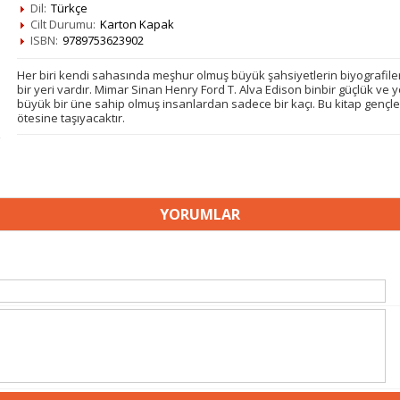
Dil:
Türkçe
Cilt Durumu:
Karton Kapak
ISBN:
9789753623902
Her biri kendi sahasında meşhur olmuş büyük şahsiyetlerin biyografile
bir yeri vardır. Mimar Sinan Henry Ford T. Alva Edison binbir güçlük ve 
büyük bir üne sahip olmuş insanlardan sadece bir kaçı. Bu kitap gençle
ötesine taşıyacaktır.
YORUMLAR