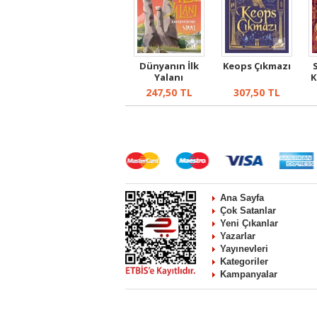
Dünyanın İlk
Keops Çıkmazı
Yalanı
K
(
247,50
TL
307,50
TL
Ana Sayfa
Çok Satanlar
Yeni Çıkanlar
Yazarlar
Yayınevleri
Kategoriler
Kampanyalar