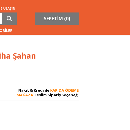
ZE ULAŞIN
SEPETİM (
0
)
ORİLER
liha Şahan
Nakit & Kredi ile
KAPIDA ÖDEME
MAĞAZA
Teslim Sipariş Seçeneği