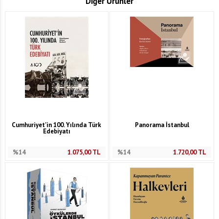
Diğer Ürünler
Cumhuriyet'in 100. Yılında Türk
Panorama İstanbul
Edebiyatı
%14
1.075,00
TL
%14
1.720,00
TL