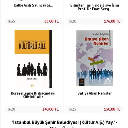
Kalbe Asılı Salıncakta...
Bilimler Tarihi'nde Zirve İsim
Prof. Dr. Fuat Sezg...
%35
65,00
TL
%20
176,00
TL
Küreselleşme Kıskacındaki
Batıya Akan Nehirler
Kültürlü Aile
%20
240,00
TL
%25
150,00
TL
"İstanbul Büyük Şehir Belediyesi (Kültür A.Ş.) Yay." -