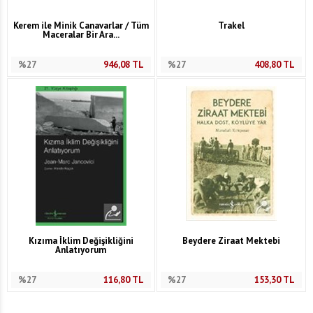
Kerem ile Minik Canavarlar / Tüm
Trakel
Maceralar Bir Ara...
%27
946,08
TL
%27
408,80
TL
Kızıma İklim Değişikliğini
Beydere Ziraat Mektebi
Anlatıyorum
%27
116,80
TL
%27
153,30
TL