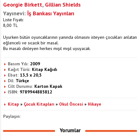
Georgie Birkett
,
Gillian Shields
Yayınevi:
İş Bankası Yayınları
Liste Fiyatı:
8,00
TL
Uyurken bütün oyuncaklarının yanında olmasını isteyen çocukları anlatan
eğlenceli ve sıcacık bir masal.
Bu masalı dinleyen herkes mışıl mışıl uyuyacak.
Basım Yılı:
2009
Kağıt Türü:
Kitap Kağıdı
Ebat:
13,5 x 20,5
Dil:
Türkçe
Cilt Durumu:
Karton Kapak
ISBN:
9789944885812
Kitap
»
Çocuk Kitapları
»
Okul Öncesi
»
Hikaye
Paylaşın:
Yorumlar