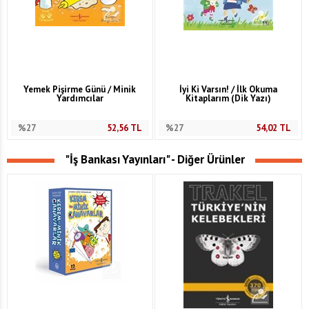
Yemek Pişirme Günü / Minik
İyi Ki Varsın! / İlk Okuma
Yardımcılar
Kitaplarım (Dik Yazı)
%27
52,56
TL
%27
54,02
TL
"İş Bankası Yayınları" - Diğer Ürünler