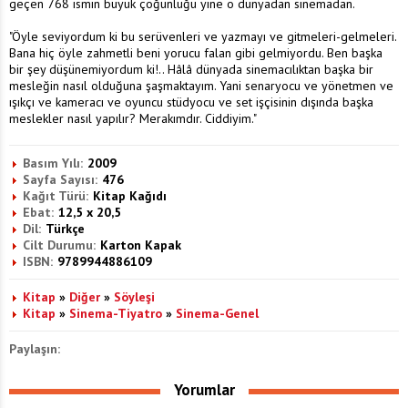
geçen 768 ismin büyük çoğunluğu yine o dünyadan sinemadan.
"Öyle seviyordum ki bu serüvenleri ve yazmayı ve gitmeleri-gelmeleri.
Bana hiç öyle zahmetli beni yorucu falan gibi gelmiyordu. Ben başka
bir şey düşünemiyordum ki!.. Hâlâ dünyada sinemacılıktan başka bir
mesleğin nasıl olduğuna şaşmaktayım. Yani senaryocu ve yönetmen ve
ışıkçı ve kameracı ve oyuncu stüdyocu ve set işçisinin dışında başka
meslekler nasıl yapılır? Merakımdır. Ciddiyim."
Basım Yılı:
2009
Sayfa Sayısı:
476
Kağıt Türü:
Kitap Kağıdı
Ebat:
12,5 x 20,5
Dil:
Türkçe
Cilt Durumu:
Karton Kapak
ISBN:
9789944886109
Kitap
»
Diğer
»
Söyleşi
Kitap
»
Sinema-Tiyatro
»
Sinema-Genel
Paylaşın:
Yorumlar