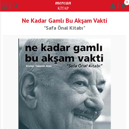
0
Ne Kadar Gamlı Bu Akşam Vakti
"Safa Önal Kitabı"