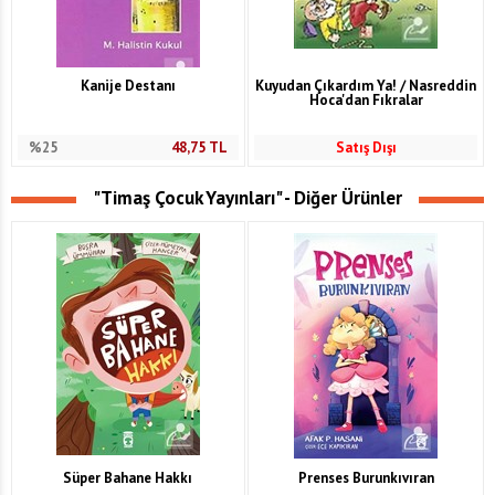
Kanije Destanı
Kuyudan Çıkardım Ya! / Nasreddin
Hoca'dan Fıkralar
%25
48,75
TL
Satış Dışı
"Timaş Çocuk Yayınları" - Diğer Ürünler
Süper Bahane Hakkı
Prenses Burunkıvıran