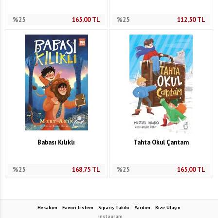
%25
165,00
TL
%25
112,50
TL
Babası Kılıklı
Tahta Okul Çantam
%25
168,75
TL
%25
165,00
TL
Hesabım
Favori Listem
Sipariş Takibi
Yardım
Bize Ulaşın
Instagram