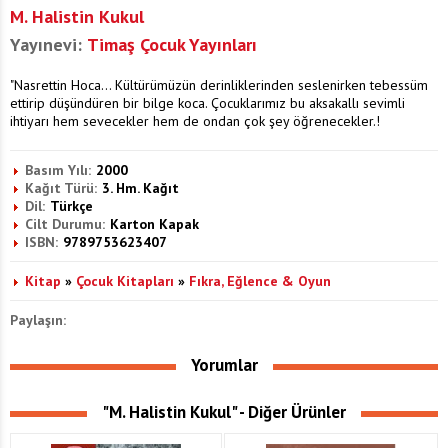
M. Halistin Kukul
Yayınevi:
Timaş Çocuk Yayınları
"Nasrettin Hoca... Kültürümüzün derinliklerinden seslenirken tebessüm
ettirip düşündüren bir bilge koca. Çocuklarımız bu aksakallı sevimli
ihtiyarı hem sevecekler hem de ondan çok şey öğrenecekler.!
Basım Yılı:
2000
Kağıt Türü:
3. Hm. Kağıt
Dil:
Türkçe
Cilt Durumu:
Karton Kapak
ISBN:
9789753623407
Kitap
»
Çocuk Kitapları
»
Fıkra, Eğlence & Oyun
Paylaşın:
Yorumlar
"M. Halistin Kukul" - Diğer Ürünler