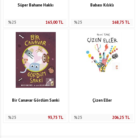
Süper Bahane Hakkı
Babası Kılıklı
%25
165,00
TL
%25
168,75
TL
Bir Canavar Gördüm Sanki
Çizen Eller
%25
93,75
TL
%25
206,25
TL