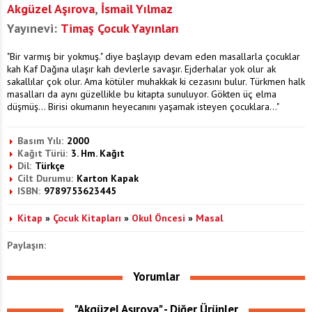
Akgüzel Aşırova
,
İsmail Yılmaz
Yayınevi:
Timaş Çocuk Yayınları
"Bir varmış bir yokmuş." diye başlayıp devam eden masallarla çocuklar
kah Kaf Dağına ulaşır kah devlerle savaşır. Ejderhalar yok olur ak
sakallılar çok olur. Ama kötüler muhakkak ki cezasını bulur. Türkmen halk
masalları da aynı güzellikle bu kitapta sunuluyor. Gökten üç elma
düşmüş... Birisi okumanın heyecanını yaşamak isteyen çocuklara..."
Basım Yılı:
2000
Kağıt Türü:
3. Hm. Kağıt
Dil:
Türkçe
Cilt Durumu:
Karton Kapak
ISBN:
9789753623445
Kitap
»
Çocuk Kitapları
»
Okul Öncesi
»
Masal
Paylaşın:
Yorumlar
"Akgüzel Aşırova" - Diğer Ürünler