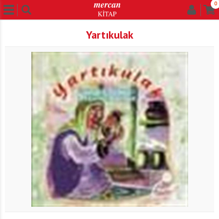
0
Yartıkulak